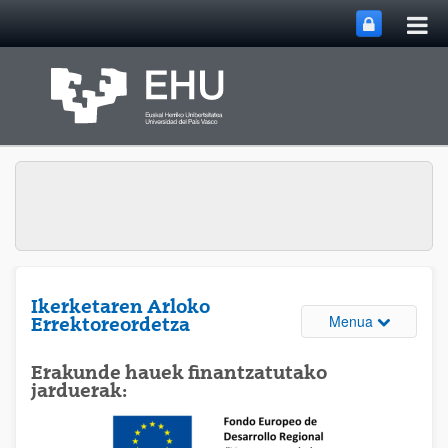
Me
Eduki nagusira joan
nag
ireki
Ikerketaren Arloko
Webguneare
Menua
Errektoreordetza
Erakunde hauek finantzatutako
jarduerak: