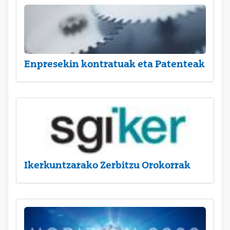
Enpresekin kontratuak eta Patenteak
Ikerkuntzarako Zerbitzu Orokorrak