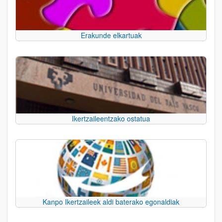
Erakunde elkartuak
Ikertzaileentzako ostatua
Kanpo Ikertzaileek aldi baterako egonaldiak