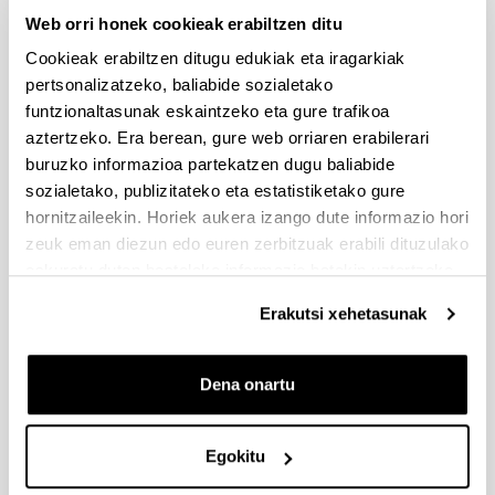
2026/03/25. Onartutako eta baztertutako eskabideen behin-
Web orri honek cookieak erabiltzen ditu
behineko zerrendako akatsen zuzenketa - 2026/03/23-
Onartuak izan diren eta akatsen bat zuzendu behar duten
Cookieak erabiltzen ditugu edukiak eta iragarkiak
eskaeren behin-behineko zerrenda. Alegazioak aurkezteko
pertsonalizatzeko, baliabide sozialetako
epea: 2026/03/24tik 2026/04/09rarte. (biak barne)
funtzionaltasunak eskaintzeko eta gure trafikoa
Zientzia, Teknologia eta Berrikuntza arloetako kultura
aztertzeko. Era berean, gure web orriaren erabilerari
sustatzeko laguntzen deialdia (FECYT) 2026
buruzko informazioa partekatzen dugu baliabide
Aurkezteko epea zabalik: 2026/07/01 - 2026/09/16 13:00
sozialetako, publizitateko eta estatistiketako gure
hornitzaileekin. Horiek aukera izango dute informazio hori
Dokumentazioa bidaltzeko barne-epea: bakarkako
proposamenak 2026/09/14 –proposamen koordinatuak:
zeuk eman diezun edo euren zerbitzuak erabili dituzulako
2026/09/11
eskuratu duten bestelako informazio batekin uztartzeko.
FUNDACION LA CAIXA JUNIOR LEADER RETAINING
Erakutsi xehetasunak
PROGRAMME 2027
Izapide irekia
Dena onartu
IKERTZAILE DOKTOREAK UPV/EHUn KONTRATATZEKO
DEIALDIA (2026)
Izapide irekia (Eskaerak aurkezteko epea: 2026/06/03 - 2026/06/25
Egokitu
23:59)