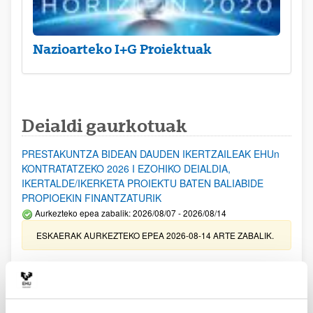
Nazioarteko I+G Proiektuak
Deialdi gaurkotuak
PRESTAKUNTZA BIDEAN DAUDEN IKERTZAILEAK EHUn
KONTRATATZEKO 2026 I EZOHIKO DEIALDIA,
IKERTALDE/IKERKETA PROIEKTU BATEN BALIABIDE
PROPIOEKIN FINANTZATURIK
Aurkezteko epea zabalik: 2026/08/07 - 2026/08/14
ESKAERAK AURKEZTEKO EPEA 2026-08-14 ARTE ZABALIK.
UPV/EHUn Azpiegitura Zientifikoa eta Funts Bibliografikoak
erosi eta berritzeko laguntzak 2026
Izapide irekia