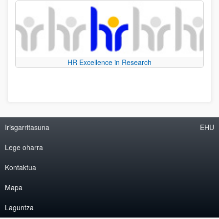
HR Excellence in Research
Irisgarritasuna
EHU
Lege oharra
Kontaktua
Mapa
Laguntza