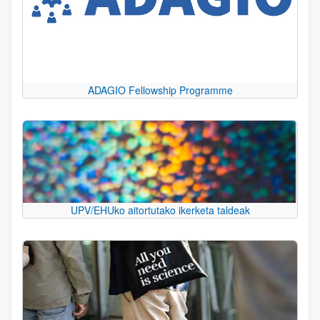
ADAGIO Fellowship Programme
UPV/EHUko aitortutako ikerketa taldeak