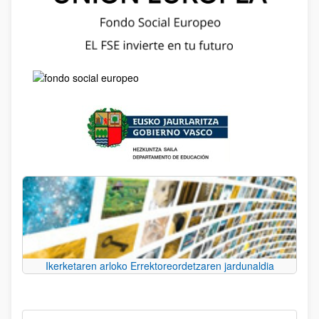
Ikerketaren arloko Errektoreordetzaren jardunaldia