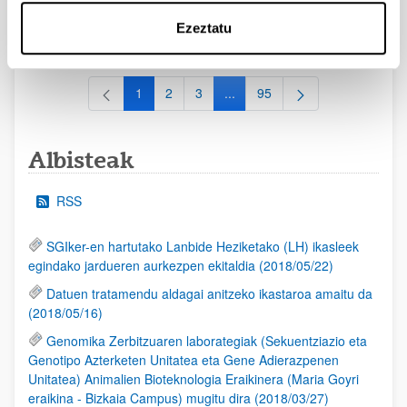
2026/07/16: Ebaluaziorako onartutako eta baztertutako
eskaeren behin behineko zerrenda. Alegazioak aurkezteko
Ezeztatu
epea: 2026/07/17tik 2026/07/30erarte (biak barne)
1
2
3
...
95
Orrialdea
Orrialdea
Orrialdea
Intermediate Pages Use TAB to
Orrialdea
Albisteak
RSS
SGIker-en hartutako Lanbide Heziketako (LH) ikasleek
egindako jardueren aurkezpen ekitaldia (2018/05/22)
Datuen tratamendu aldagai anitzeko ikastaroa amaitu da
(2018/05/16)
Genomika Zerbitzuaren laborategiak (Sekuentziazio eta
Genotipo Azterketen Unitatea eta Gene Adierazpenen
Unitatea) Animalien Bioteknologia Eraikinera (Maria Goyri
eraikina - Bizkaia Campus) mugitu dira (2018/03/27)