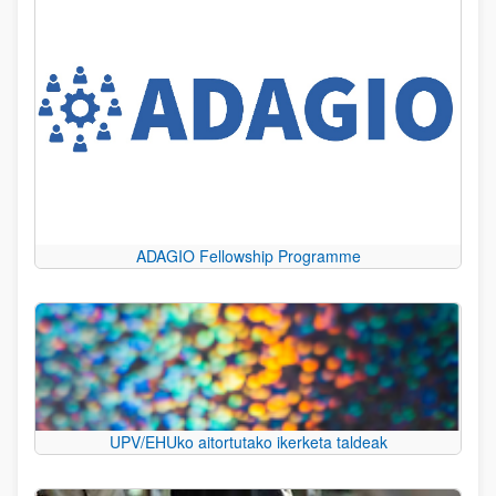
ADAGIO Fellowship Programme
UPV/EHUko aitortutako ikerketa taldeak