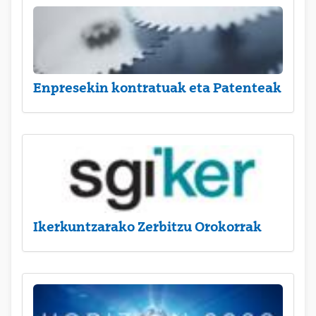
Enpresekin kontratuak eta Patenteak
Ikerkuntzarako Zerbitzu Orokorrak