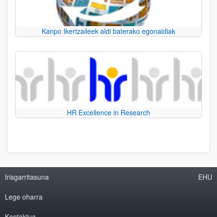
Kanpo Ikertzaileek aldi baterako egonaldiak
HR Excellence in Research
Irisgarritasuna
EHU
Lege oharra
Kontaktua