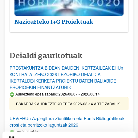
Nazioarteko I+G Proiektuak
Deialdi gaurkotuak
PRESTAKUNTZA BIDEAN DAUDEN IKERTZAILEAK EHUn
KONTRATATZEKO 2026 I EZOHIKO DEIALDIA,
IKERTALDE/IKERKETA PROIEKTU BATEN BALIABIDE
PROPIOEKIN FINANTZATURIK
Aurkezteko epea zabalik: 2026/08/07 - 2026/08/14
ESKAERAK AURKEZTEKO EPEA 2026-08-14 ARTE ZABALIK.
UPV/EHUn Azpiegitura Zientifikoa eta Funts Bibliografikoak
erosi eta berritzeko laguntzak 2026
Izapide irekia