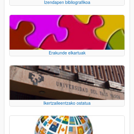
Izendapen bibliografikoa
Erakunde elkartuak
Ikertzaileentzako ostatua