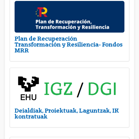
Plan de Recuperación
Transformación y Resiliencia- Fondos
MRR
Deialdiak, Proiektuak, Laguntzak, IK
kontratuak