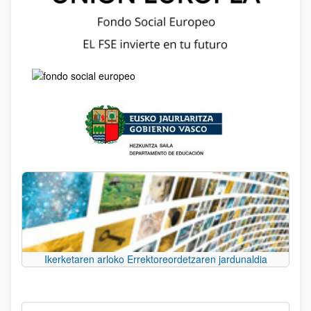
Ikerketaren arloko Errektoreordetzaren jardunaldia