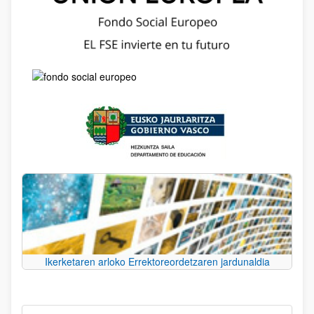
Ikerketaren arloko Errektoreordetzaren jardunaldia