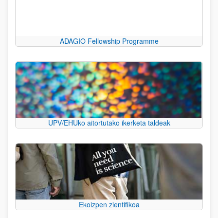
ADAGIO Fellowship Programme
UPV/EHUko aitortutako ikerketa taldeak
Ekoizpen zientifikoa