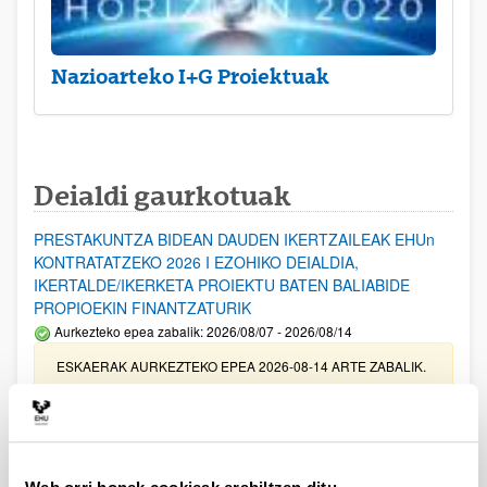
Nazioarteko I+G Proiektuak
Deialdi gaurkotuak
PRESTAKUNTZA BIDEAN DAUDEN IKERTZAILEAK EHUn
KONTRATATZEKO 2026 I EZOHIKO DEIALDIA,
IKERTALDE/IKERKETA PROIEKTU BATEN BALIABIDE
PROPIOEKIN FINANTZATURIK
Aurkezteko epea zabalik: 2026/08/07 - 2026/08/14
ESKAERAK AURKEZTEKO EPEA 2026-08-14 ARTE ZABALIK.
UPV/EHUn Azpiegitura Zientifikoa eta Funts Bibliografikoak
erosi eta berritzeko laguntzak 2026
Izapide irekia