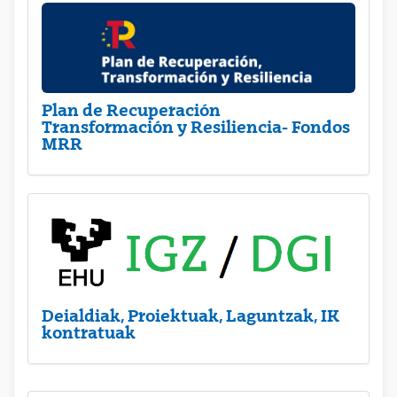
Plan de Recuperación
Transformación y Resiliencia- Fondos
MRR
Deialdiak, Proiektuak, Laguntzak, IK
kontratuak