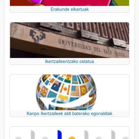
Erakunde elkartuak
Ikertzaileentzako ostatua
Kanpo Ikertzaileek aldi baterako egonaldiak