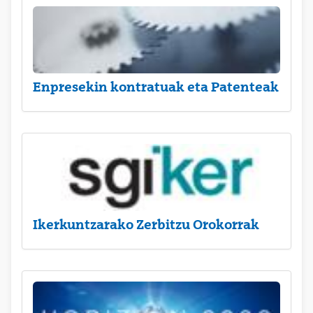
Enpresekin kontratuak eta Patenteak
Ikerkuntzarako Zerbitzu Orokorrak