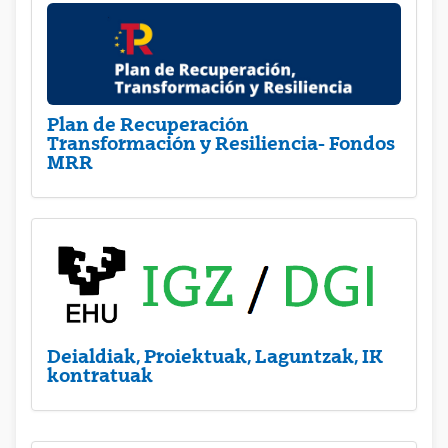
Plan de Recuperación
Transformación y Resiliencia- Fondos
MRR
Deialdiak, Proiektuak, Laguntzak, IK
kontratuak