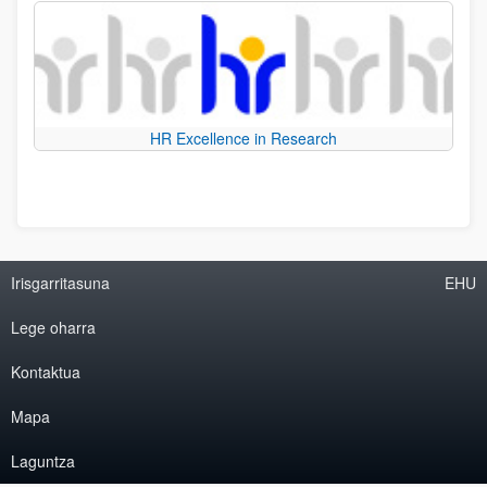
HR Excellence in Research
Irisgarritasuna
EHU
Lege oharra
Kontaktua
Mapa
Laguntza