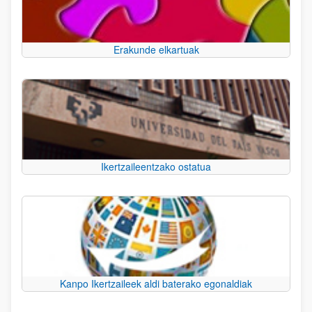
Erakunde elkartuak
Ikertzaileentzako ostatua
Kanpo Ikertzaileek aldi baterako egonaldiak