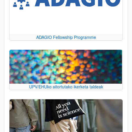
ADAGIO Fellowship Programme
UPV/EHUko aitortutako ikerketa taldeak