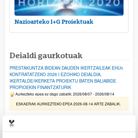
Nazioarteko I+G Proiektuak
Deialdi gaurkotuak
PRESTAKUNTZA BIDEAN DAUDEN IKERTZAILEAK EHUn
KONTRATATZEKO 2026 I EZOHIKO DEIALDIA,
IKERTALDE/IKERKETA PROIEKTU BATEN BALIABIDE
PROPIOEKIN FINANTZATURIK
Aurkezteko epea ez dago zabalik: 2026/08/07 - 2026/08/14
ESKAERAK AURKEZTEKO EPEA 2026-08-14 ARTE ZABALIK.
UPV/EHUn Azpiegitura Zientifikoa eta Funts Bibliografikoak
erosi eta berritzeko laguntzak 2026
Izapide irekia