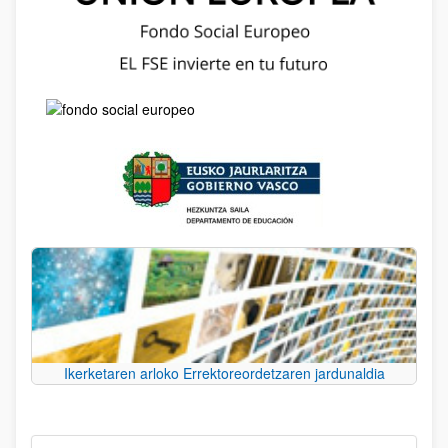
Ikerketaren arloko Errektoreordetzaren jardunaldia