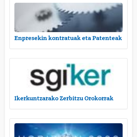
Enpresekin kontratuak eta Patenteak
Ikerkuntzarako Zerbitzu Orokorrak