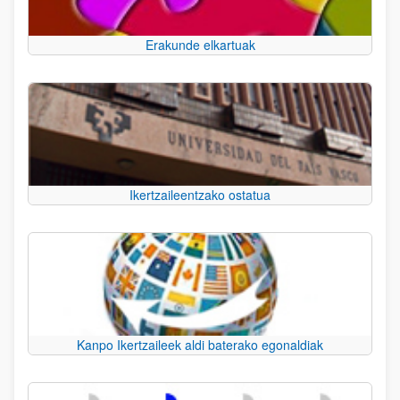
Erakunde elkartuak
Ikertzaileentzako ostatua
Kanpo Ikertzaileek aldi baterako egonaldiak