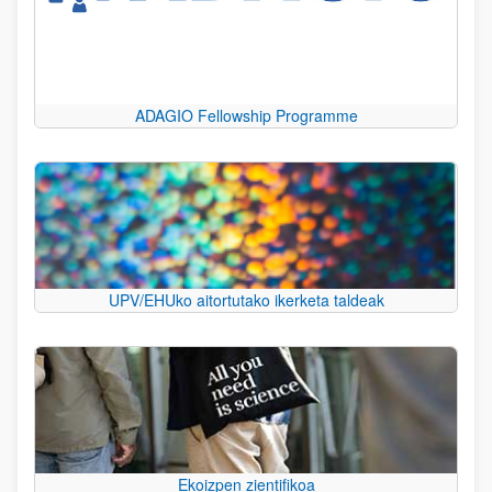
ADAGIO Fellowship Programme
UPV/EHUko aitortutako ikerketa taldeak
Ekoizpen zientifikoa