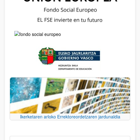
Ikerketaren arloko Errektoreordetzaren jardunaldia