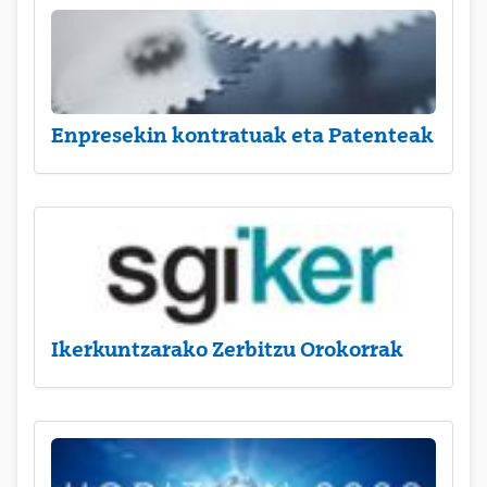
Enpresekin kontratuak eta Patenteak
Ikerkuntzarako Zerbitzu Orokorrak