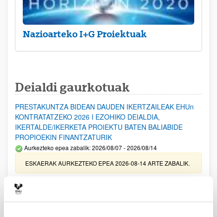
Nazioarteko I+G Proiektuak
Deialdi gaurkotuak
PRESTAKUNTZA BIDEAN DAUDEN IKERTZAILEAK EHUn
KONTRATATZEKO 2026 I EZOHIKO DEIALDIA,
IKERTALDE/IKERKETA PROIEKTU BATEN BALIABIDE
PROPIOEKIN FINANTZATURIK
Aurkezteko epea zabalik: 2026/08/07 - 2026/08/14
ESKAERAK AURKEZTEKO EPEA 2026-08-14 ARTE ZABALIK.
UPV/EHUn Azpiegitura Zientifikoa eta Funts Bibliografikoak
erosi eta berritzeko laguntzak 2026
Izapide irekia