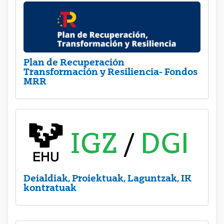
Plan de Recuperación
Transformación y Resiliencia- Fondos
MRR
Deialdiak, Proiektuak, Laguntzak, IK
kontratuak