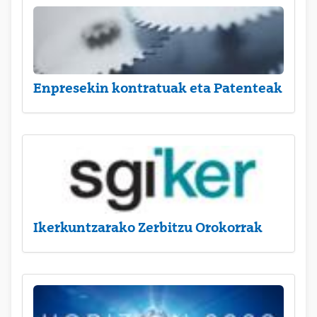
Enpresekin kontratuak eta Patenteak
Ikerkuntzarako Zerbitzu Orokorrak