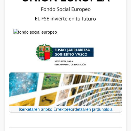
Ikerketaren arloko Errektoreordetzaren jardunaldia