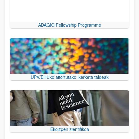
ADAGIO Fellowship Programme
UPV/EHUko aitortutako ikerketa taldeak
Ekoizpen zientifikoa