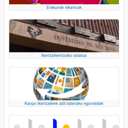
Erakunde elkartuak
Ikertzaileentzako ostatua
Kanpo Ikertzaileek aldi baterako egonaldiak