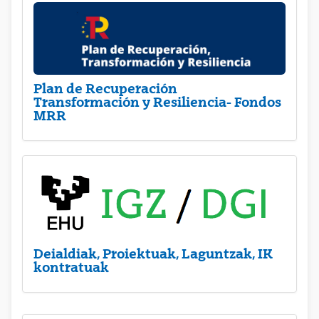
Plan de Recuperación
Transformación y Resiliencia- Fondos
MRR
Deialdiak, Proiektuak, Laguntzak, IK
kontratuak