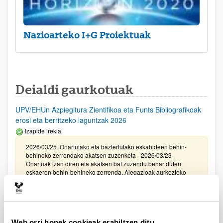
Nazioarteko I+G Proiektuak
Deialdi gaurkotuak
UPV/EHUn Azpiegitura Zientifikoa eta Funts Bibliografikoak
erosi eta berritzeko laguntzak 2026
Izapide irekia
2026/03/25. Onartutako eta baztertutako eskabideen behin-
behineko zerrendako akatsen zuzenketa - 2026/03/23-
Onartuak izan diren eta akatsen bat zuzendu behar duten
eskaeren behin-behineko zerrenda. Alegazioak aurkezteko
epea: 2026/03/24tik 2026/04/09rarte. (biak barne)
Zientzia, Teknologia eta Berrikuntza arloetako kultura
sustatzeko laguntzen deialdia (FECYT) 2026
Web orri honek cookieak erabiltzen ditu