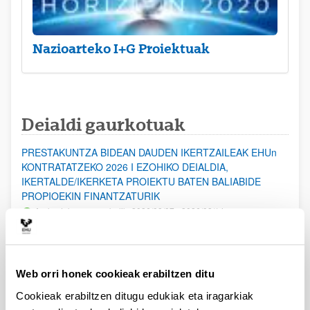
Nazioarteko I+G Proiektuak
Deialdi gaurkotuak
PRESTAKUNTZA BIDEAN DAUDEN IKERTZAILEAK EHUn
KONTRATATZEKO 2026 I EZOHIKO DEIALDIA,
IKERTALDE/IKERKETA PROIEKTU BATEN BALIABIDE
PROPIOEKIN FINANTZATURIK
Aurkezteko epea zabalik: 2026/08/07 - 2026/08/14
ESKAERAK AURKEZTEKO EPEA 2026-08-14 ARTE ZABALIK.
UPV/EHUn Azpiegitura Zientifikoa eta Funts Bibliografikoak
Web orri honek cookieak erabiltzen ditu
erosi eta berritzeko laguntzak 2026
Izapide irekia
Cookieak erabiltzen ditugu edukiak eta iragarkiak