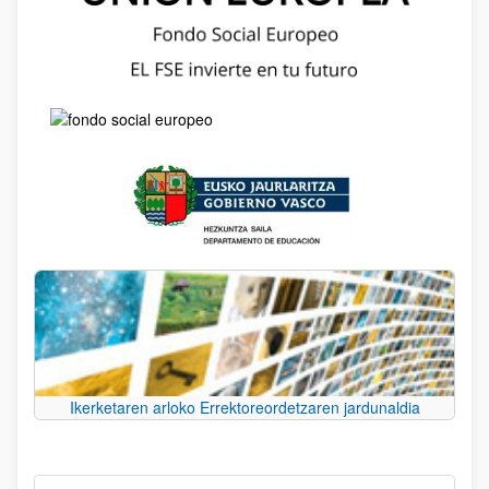
Ikerketaren arloko Errektoreordetzaren jardunaldia