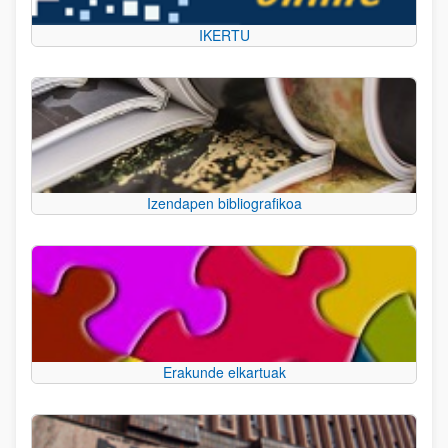
IKERTU
Izendapen bibliografikoa
Erakunde elkartuak