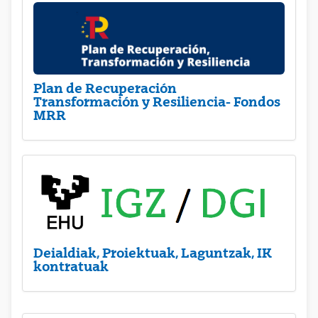
Plan de Recuperación
Transformación y Resiliencia- Fondos
MRR
Deialdiak, Proiektuak, Laguntzak, IK
kontratuak