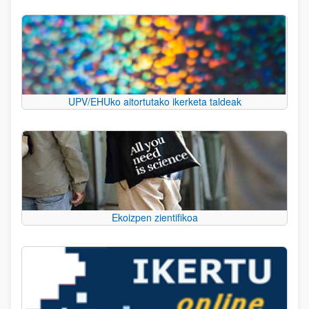
UPV/EHUko aitortutako ikerketa taldeak
Ekoizpen zientifikoa