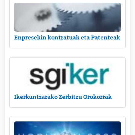
Enpresekin kontratuak eta Patenteak
Ikerkuntzarako Zerbitzu Orokorrak