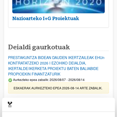
Nazioarteko I+G Proiektuak
Deialdi gaurkotuak
PRESTAKUNTZA BIDEAN DAUDEN IKERTZAILEAK EHUn
KONTRATATZEKO 2026 I EZOHIKO DEIALDIA,
IKERTALDE/IKERKETA PROIEKTU BATEN BALIABIDE
PROPIOEKIN FINANTZATURIK
Aurkezteko epea zabalik: 2026/08/07 - 2026/08/14
ESKAERAK AURKEZTEKO EPEA 2026-08-14 ARTE ZABALIK.
UPV/EHUn Azpiegitura Zientifikoa eta Funts Bibliografikoak
erosi eta berritzeko laguntzak 2026
Izapide irekia