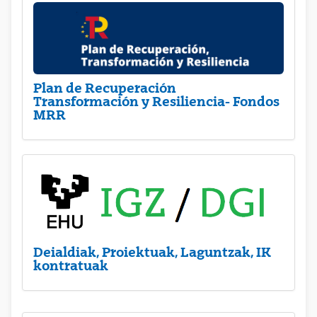
Plan de Recuperación
Transformación y Resiliencia- Fondos
MRR
Deialdiak, Proiektuak, Laguntzak, IK
kontratuak