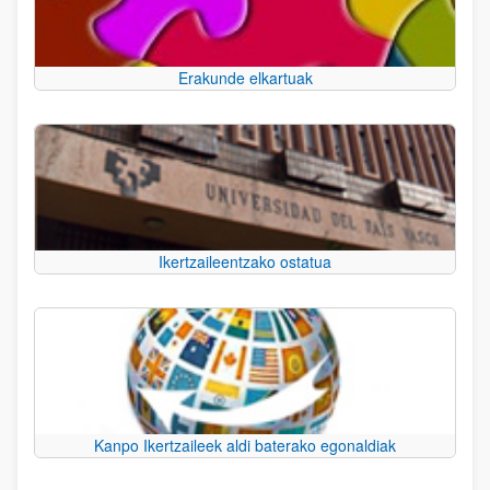
Erakunde elkartuak
Ikertzaileentzako ostatua
Kanpo Ikertzaileek aldi baterako egonaldiak