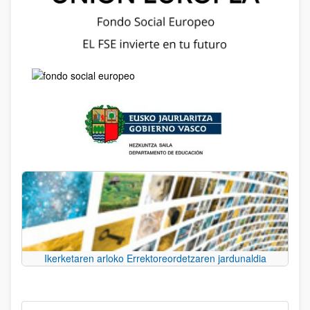
Ikerketaren arloko Errektoreordetzaren jardunaldia