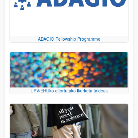
ADAGIO Fellowship Programme
UPV/EHUko aitortutako ikerketa taldeak