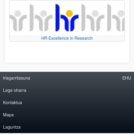
HR Excellence in Research
Irisgarritasuna
EHU
Lege oharra
Kontaktua
Mapa
Laguntza