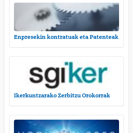
Enpresekin kontratuak eta Patenteak
Ikerkuntzarako Zerbitzu Orokorrak