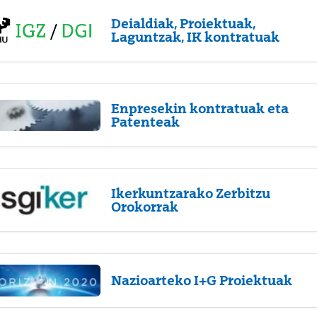
Deialdiak, Proiektuak,
Laguntzak, IK kontratuak
Enpresekin kontratuak eta
Patenteak
Ikerkuntzarako Zerbitzu
Orokorrak
Nazioarteko I+G Proiektuak