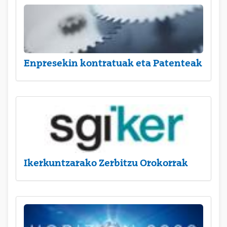
Enpresekin kontratuak eta Patenteak
Ikerkuntzarako Zerbitzu Orokorrak