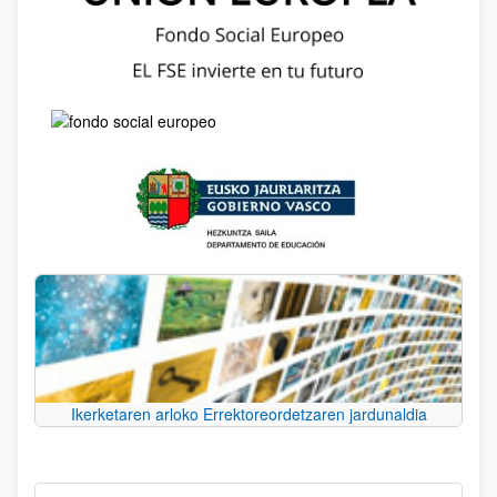
Ikerketaren arloko Errektoreordetzaren jardunaldia