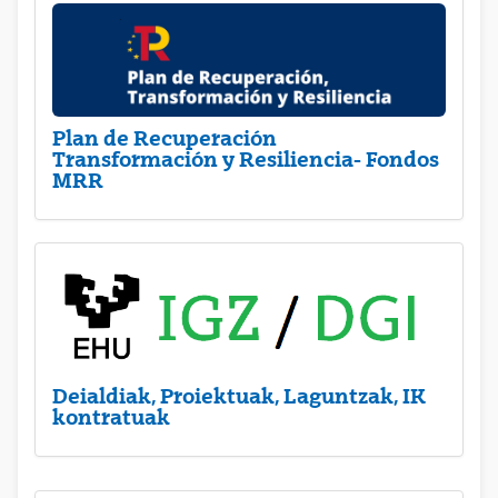
Plan de Recuperación
Transformación y Resiliencia- Fondos
MRR
Deialdiak, Proiektuak, Laguntzak, IK
kontratuak