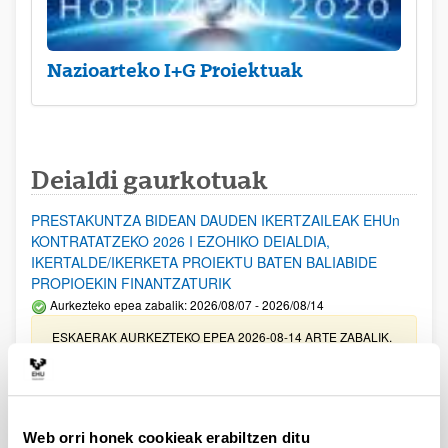
Nazioarteko I+G Proiektuak
Deialdi gaurkotuak
PRESTAKUNTZA BIDEAN DAUDEN IKERTZAILEAK EHUn
KONTRATATZEKO 2026 I EZOHIKO DEIALDIA,
IKERTALDE/IKERKETA PROIEKTU BATEN BALIABIDE
PROPIOEKIN FINANTZATURIK
Aurkezteko epea zabalik: 2026/08/07 - 2026/08/14
ESKAERAK AURKEZTEKO EPEA 2026-08-14 ARTE ZABALIK.
UPV/EHUn Azpiegitura Zientifikoa eta Funts Bibliografikoak
erosi eta berritzeko laguntzak 2026
Izapide irekia
Web orri honek cookieak erabiltzen ditu