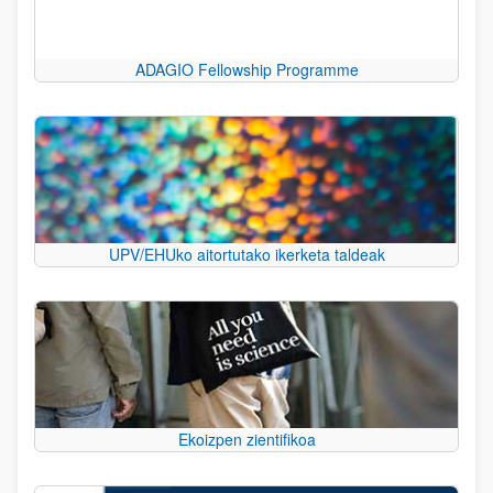
ADAGIO Fellowship Programme
UPV/EHUko aitortutako ikerketa taldeak
Ekoizpen zientifikoa