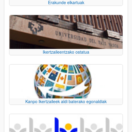
Erakunde elkartuak
Ikertzaileentzako ostatua
Kanpo Ikertzaileek aldi baterako egonaldiak