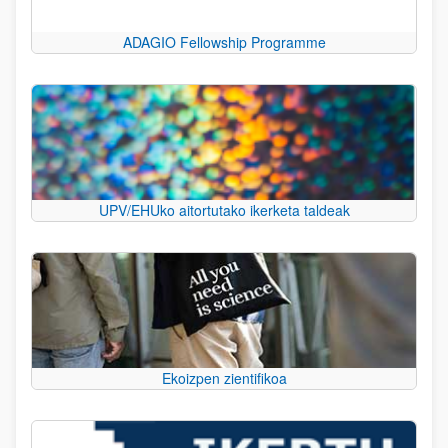
ADAGIO Fellowship Programme
UPV/EHUko aitortutako ikerketa taldeak
Ekoizpen zientifikoa