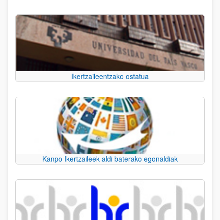
Ikertzaileentzako ostatua
Kanpo Ikertzaileek aldi baterako egonaldiak