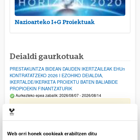
Nazioarteko I+G Proiektuak
Deialdi gaurkotuak
PRESTAKUNTZA BIDEAN DAUDEN IKERTZAILEAK EHUn
KONTRATATZEKO 2026 I EZOHIKO DEIALDIA,
IKERTALDE/IKERKETA PROIEKTU BATEN BALIABIDE
PROPIOEKIN FINANTZATURIK
Aurkezteko epea zabalik: 2026/08/07 - 2026/08/14
ESKAERAK AURKEZTEKO EPEA 2026-08-14 ARTE ZABALIK.
UPV/EHUn Azpiegitura Zientifikoa eta Funts Bibliografikoak
erosi eta berritzeko laguntzak 2026
Izapide irekia
Web orri honek cookieak erabiltzen ditu