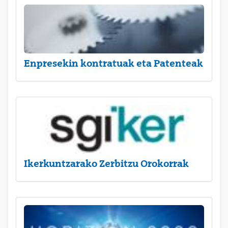
Enpresekin kontratuak eta Patenteak
Ikerkuntzarako Zerbitzu Orokorrak