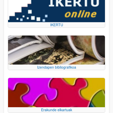
IKERTU
Izendapen bibliografikoa
Erakunde elkartuak