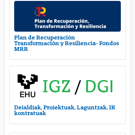
Plan de Recuperación
Transformación y Resiliencia- Fondos
MRR
Deialdiak, Proiektuak, Laguntzak, IK
kontratuak