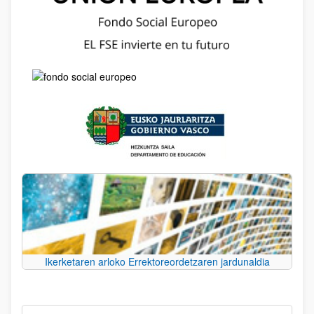
Ikerketaren arloko Errektoreordetzaren jardunaldia