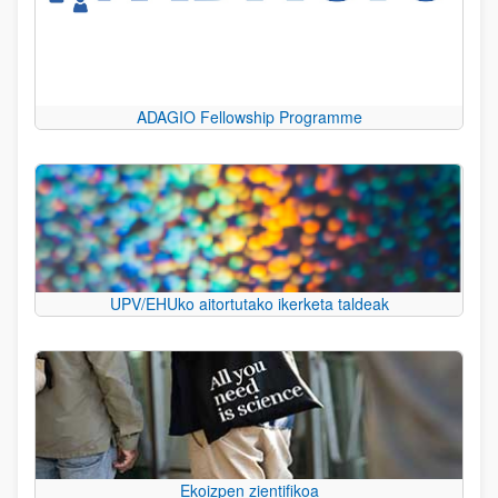
ADAGIO Fellowship Programme
UPV/EHUko aitortutako ikerketa taldeak
Ekoizpen zientifikoa