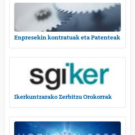
Enpresekin kontratuak eta Patenteak
Ikerkuntzarako Zerbitzu Orokorrak