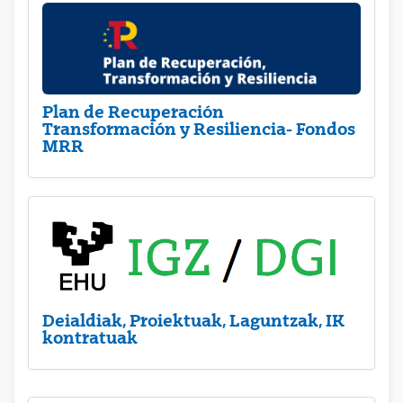
Plan de Recuperación
Transformación y Resiliencia- Fondos
MRR
Deialdiak, Proiektuak, Laguntzak, IK
kontratuak