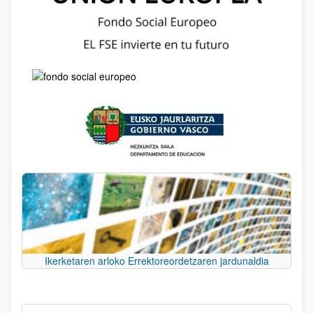
Ikerketaren arloko Errektoreordetzaren jardunaldia