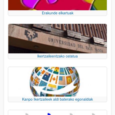
Erakunde elkartuak
Ikertzaileentzako ostatua
Kanpo Ikertzaileek aldi baterako egonaldiak