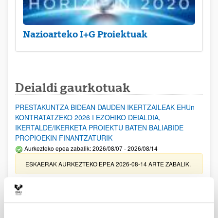
Nazioarteko I+G Proiektuak
Deialdi gaurkotuak
PRESTAKUNTZA BIDEAN DAUDEN IKERTZAILEAK EHUn
KONTRATATZEKO 2026 I EZOHIKO DEIALDIA,
IKERTALDE/IKERKETA PROIEKTU BATEN BALIABIDE
PROPIOEKIN FINANTZATURIK
Aurkezteko epea zabalik: 2026/08/07 - 2026/08/14
ESKAERAK AURKEZTEKO EPEA 2026-08-14 ARTE ZABALIK.
UPV/EHUn Azpiegitura Zientifikoa eta Funts Bibliografikoak
erosi eta berritzeko laguntzak 2026
Izapide irekia