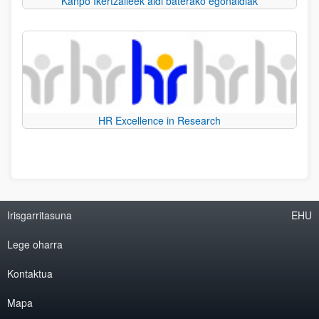
Kanpo Ikertzaileek aldi baterako egonaldiak
HR Excellence in Research
Irisgarritasuna
EHU
Lege oharra
Kontaktua
Mapa