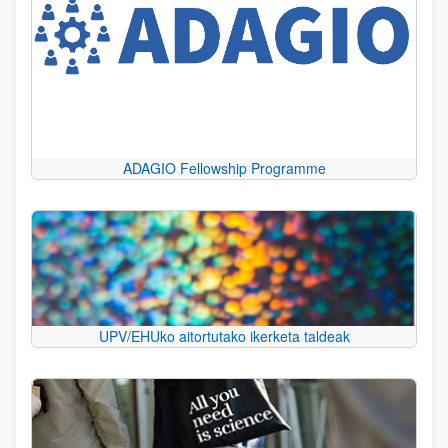
ADAGIO Fellowship Programme
UPV/EHUko aitortutako ikerketa taldeak