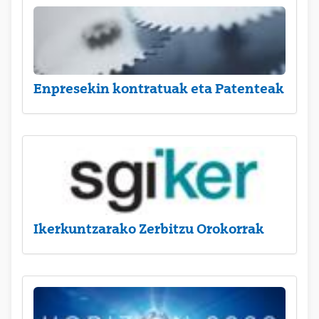
Enpresekin kontratuak eta Patenteak
Ikerkuntzarako Zerbitzu Orokorrak