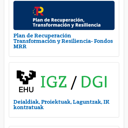
Plan de Recuperación
Transformación y Resiliencia- Fondos
MRR
Deialdiak, Proiektuak, Laguntzak, IK
kontratuak