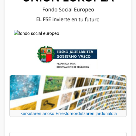
Ikerketaren arloko Errektoreordetzaren jardunaldia