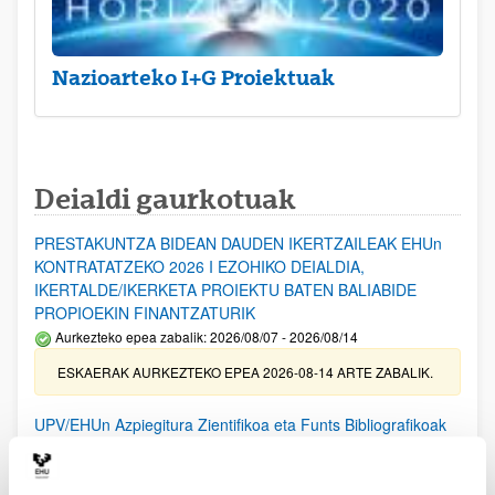
Nazioarteko I+G Proiektuak
Deialdi gaurkotuak
PRESTAKUNTZA BIDEAN DAUDEN IKERTZAILEAK EHUn
KONTRATATZEKO 2026 I EZOHIKO DEIALDIA,
IKERTALDE/IKERKETA PROIEKTU BATEN BALIABIDE
PROPIOEKIN FINANTZATURIK
Aurkezteko epea zabalik: 2026/08/07 - 2026/08/14
ESKAERAK AURKEZTEKO EPEA 2026-08-14 ARTE ZABALIK.
UPV/EHUn Azpiegitura Zientifikoa eta Funts Bibliografikoak
erosi eta berritzeko laguntzak 2026
Izapide irekia