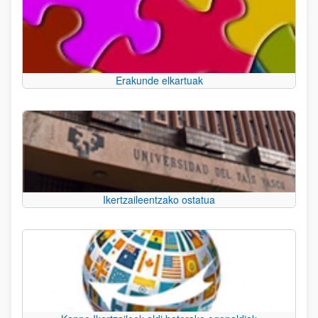
Erakunde elkartuak
Ikertzaileentzako ostatua