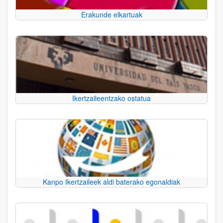
Erakunde elkartuak
Ikertzaileentzako ostatua
Kanpo Ikertzaileek aldi baterako egonaldiak