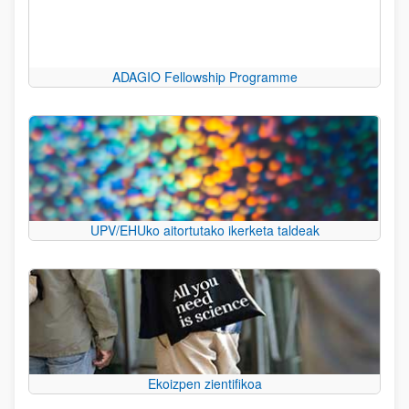
ADAGIO Fellowship Programme
UPV/EHUko aitortutako ikerketa taldeak
Ekoizpen zientifikoa