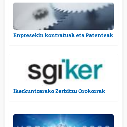
Enpresekin kontratuak eta Patenteak
Ikerkuntzarako Zerbitzu Orokorrak