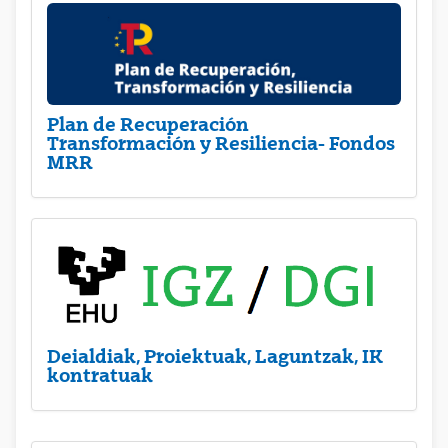
Plan de Recuperación
Transformación y Resiliencia- Fondos
MRR
Deialdiak, Proiektuak, Laguntzak, IK
kontratuak