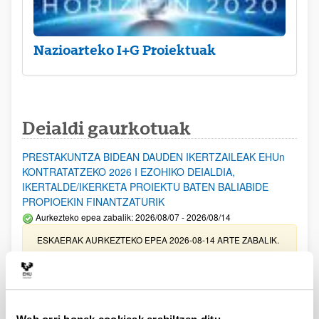
Nazioarteko I+G Proiektuak
Deialdi gaurkotuak
PRESTAKUNTZA BIDEAN DAUDEN IKERTZAILEAK EHUn
KONTRATATZEKO 2026 I EZOHIKO DEIALDIA,
IKERTALDE/IKERKETA PROIEKTU BATEN BALIABIDE
PROPIOEKIN FINANTZATURIK
Aurkezteko epea zabalik: 2026/08/07 - 2026/08/14
ESKAERAK AURKEZTEKO EPEA 2026-08-14 ARTE ZABALIK.
UPV/EHUn Azpiegitura Zientifikoa eta Funts Bibliografikoak
erosi eta berritzeko laguntzak 2026
Izapide irekia