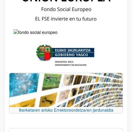
Ikerketaren arloko Errektoreordetzaren jardunaldia