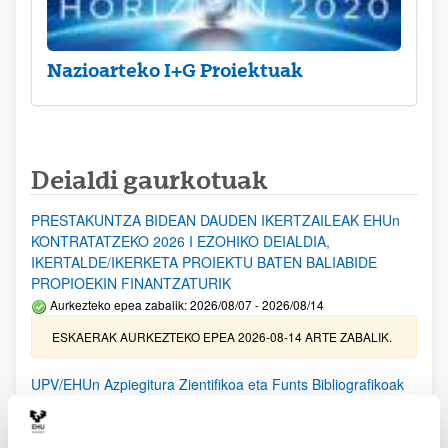
Nazioarteko I+G Proiektuak
Deialdi gaurkotuak
PRESTAKUNTZA BIDEAN DAUDEN IKERTZAILEAK EHUn
KONTRATATZEKO 2026 I EZOHIKO DEIALDIA,
IKERTALDE/IKERKETA PROIEKTU BATEN BALIABIDE
PROPIOEKIN FINANTZATURIK
Aurkezteko epea zabalik: 2026/08/07 - 2026/08/14
ESKAERAK AURKEZTEKO EPEA 2026-08-14 ARTE ZABALIK.
UPV/EHUn Azpiegitura Zientifikoa eta Funts Bibliografikoak
erosi eta berritzeko laguntzak 2026
Izapide irekia