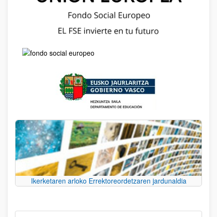
Ikerketaren arloko Errektoreordetzaren jardunaldia