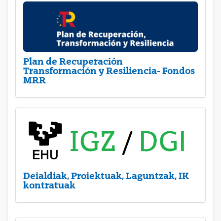
Plan de Recuperación
Transformación y Resiliencia- Fondos
MRR
Deialdiak, Proiektuak, Laguntzak, IK
kontratuak