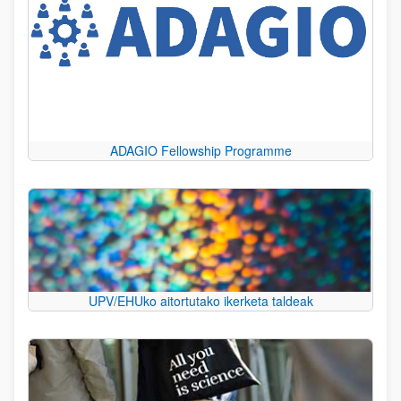
ADAGIO Fellowship Programme
UPV/EHUko aitortutako ikerketa taldeak