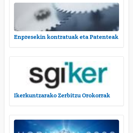
Enpresekin kontratuak eta Patenteak
Ikerkuntzarako Zerbitzu Orokorrak