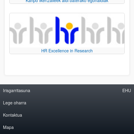
Kanpo Ikertzaileek aldi baterako egonaldiak
HR Excellence in Research
Irisgarritasuna
EHU
Lege oharra
Kontaktua
Mapa