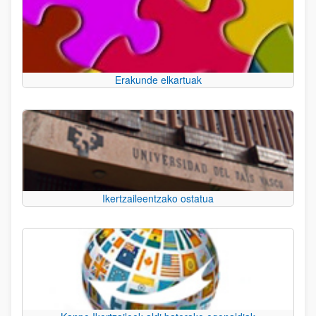
Erakunde elkartuak
Ikertzaileentzako ostatua