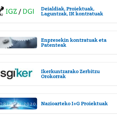
Deialdiak, Proiektuak,
Laguntzak, IK kontratuak
Enpresekin kontratuak eta
Patenteak
Ikerkuntzarako Zerbitzu
Orokorrak
Nazioarteko I+G Proiektuak