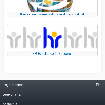
Kanpo Ikertzaileek aldi baterako egonaldiak
HR Excellence in Research
Irisgarritasuna
EHU
Lege oharra
Kontaktua