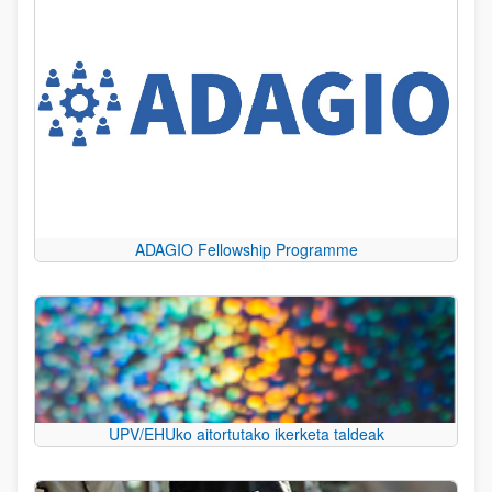
ADAGIO Fellowship Programme
UPV/EHUko aitortutako ikerketa taldeak