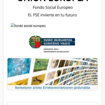
Ikerketaren arloko Errektoreordetzaren jardunaldia