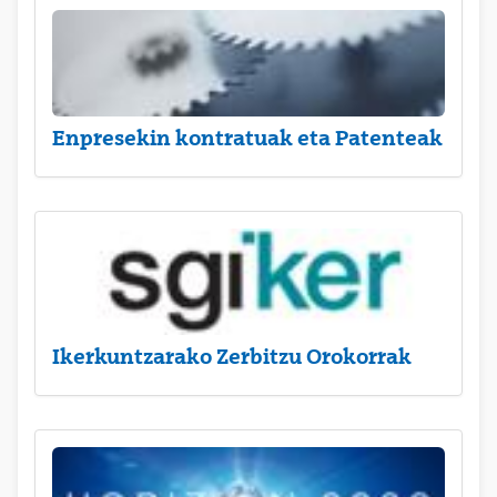
Enpresekin kontratuak eta Patenteak
Ikerkuntzarako Zerbitzu Orokorrak