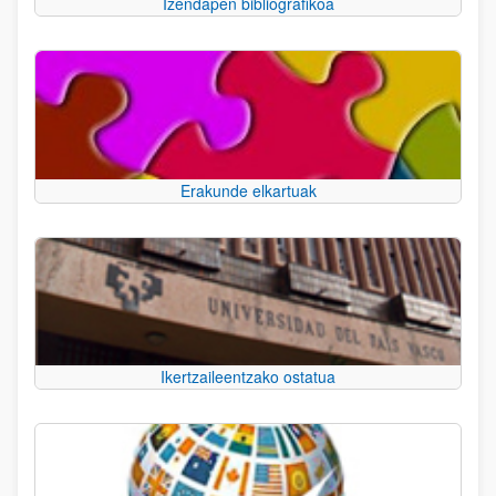
Izendapen bibliografikoa
Erakunde elkartuak
Ikertzaileentzako ostatua