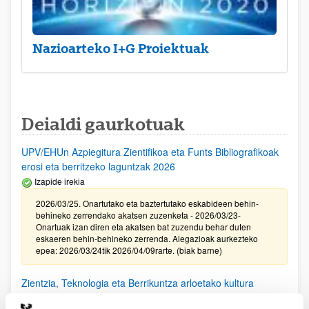
Nazioarteko I+G Proiektuak
Deialdi gaurkotuak
UPV/EHUn Azpiegitura Zientifikoa eta Funts Bibliografikoak
erosi eta berritzeko laguntzak 2026
Izapide irekia
2026/03/25. Onartutako eta baztertutako eskabideen behin-
behineko zerrendako akatsen zuzenketa - 2026/03/23-
Onartuak izan diren eta akatsen bat zuzendu behar duten
eskaeren behin-behineko zerrenda. Alegazioak aurkezteko
epea: 2026/03/24tik 2026/04/09rarte. (biak barne)
Zientzia, Teknologia eta Berrikuntza arloetako kultura
sustatzeko laguntzen deialdia (FECYT) 2026