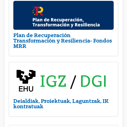
Plan de Recuperación
Transformación y Resiliencia- Fondos
MRR
Deialdiak, Proiektuak, Laguntzak, IK
kontratuak