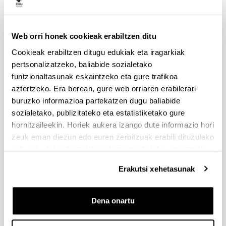
Aurkezteko epea zabalik: 2026/07/01 - 2026/09/16 13:00
Dokumentazioa bidaltzeko barne-epea: bakarkako
proposamenak 2026/09/14 –proposamen koordinatuak:
2026/09/11
Web orri honek cookieak erabiltzen ditu
Cookieak erabiltzen ditugu edukiak eta iragarkiak
FUNDACION LA CAIXA JUNIOR LEADER RETAINING
pertsonalizatzeko, baliabide sozialetako
PROGRAMME 2027
funtzionaltasunak eskaintzeko eta gure trafikoa
Izapide irekia
aztertzeko. Era berean, gure web orriaren erabilerari
IKERTZAILE DOKTOREAK UPV/EHUn KONTRATATZEKO
buruzko informazioa partekatzen dugu baliabide
DEIALDIA (2026)
sozialetako, publizitateko eta estatistiketako gure
Izapide irekia (Eskaerak aurkezteko epea: 2026/06/03 - 2026/06/25
hornitzaileekin. Horiek aukera izango dute informazio hori
23:59)
zeuk eman diezun edo euren zerbitzuak erabili dituzulako
2026/07/16: Ebaluaziorako onartutako eta baztertutako
eskuratu duten bestelako informazio batekin uztartzeko.
eskaeren behin behineko zerrenda. Alegazioak aurkezteko
epea: 2026/07/17tik 2026/07/30erarte (biak barne)
Erakutsi xehetasunak
PRESTAKUNTZA BIDEAN DAUDEN IKERTZAILEAK EHUn
KONTRATATZEKO 2026-I DEIALDIA, IKERTALDE/IKERKETA
Dena onartu
PROIEKTU BATEN BALIABIDE PROPIOEKIN
FINANTZATURIK