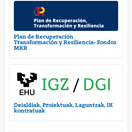
Plan de Recuperación
Transformación y Resiliencia- Fondos
MRR
Deialdiak, Proiektuak, Laguntzak, IK
kontratuak