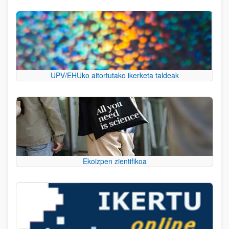
UPV/EHUko aitortutako ikerketa taldeak
Ekoizpen zientifikoa