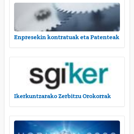
Enpresekin kontratuak eta Patenteak
Ikerkuntzarako Zerbitzu Orokorrak