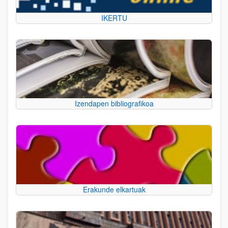
IKERTU
Izendapen bibliografikoa
Erakunde elkartuak