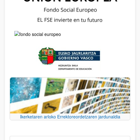
Ikerketaren arloko Errektoreordetzaren jardunaldia