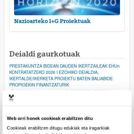
Nazioarteko I+G Proiektuak
Deialdi gaurkotuak
PRESTAKUNTZA BIDEAN DAUDEN IKERTZAILEAK EHUn
KONTRATATZEKO 2026 I EZOHIKO DEIALDIA,
IKERTALDE/IKERKETA PROIEKTU BATEN BALIABIDE
PROPIOEKIN FINANTZATURIK
Aurkezteko epea ez dago zabalik: 2026/08/07 - 2026/08/14
ESKAERAK AURKEZTEKO EPEA 2026-08-14 ARTE ZABALIK.
UPV/EHUn Azpiegitura Zientifikoa eta Funts Bibliografikoak
Web orri honek cookieak erabiltzen ditu
erosi eta berritzeko laguntzak 2026
Izapide irekia
Cookieak erabiltzen ditugu edukiak eta iragarkiak