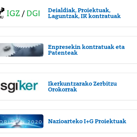
Deialdiak, Proiektuak,
Laguntzak, IK kontratuak
Enpresekin kontratuak eta
Patenteak
Ikerkuntzarako Zerbitzu
Orokorrak
Nazioarteko I+G Proiektuak