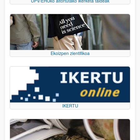
UPV/EHUko aitortutako ikerketa taldeak
Ekoizpen zientifikoa
IKERTU