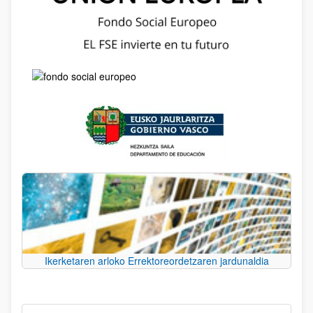
Ikerketaren arloko Errektoreordetzaren jardunaldia