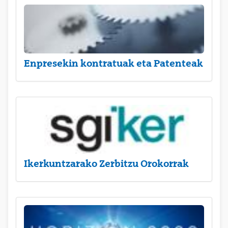
Enpresekin kontratuak eta Patenteak
Ikerkuntzarako Zerbitzu Orokorrak