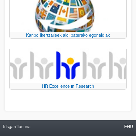
Kanpo Ikertzaileek aldi baterako egonaldiak
HR Excellence in Research
Irisgarritasuna
EHU