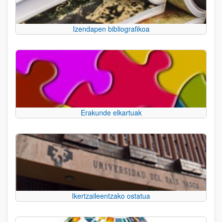
Izendapen bibliografikoa
Erakunde elkartuak
Ikertzaileentzako ostatua