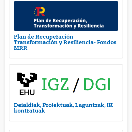
Plan de Recuperación
Transformación y Resiliencia- Fondos
MRR
Deialdiak, Proiektuak, Laguntzak, IK
kontratuak