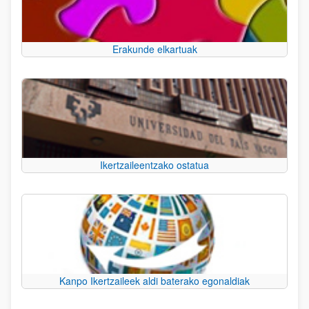
Erakunde elkartuak
Ikertzaileentzako ostatua
Kanpo Ikertzaileek aldi baterako egonaldiak