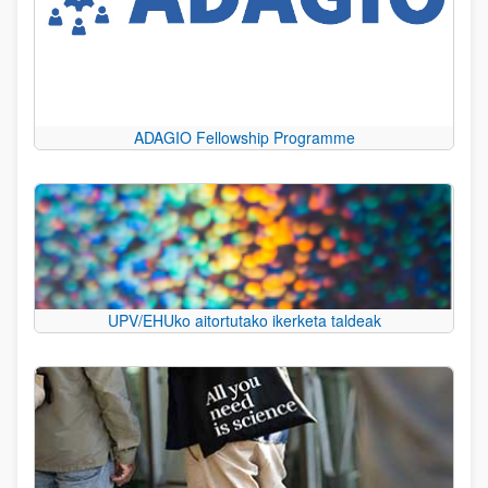
ADAGIO Fellowship Programme
UPV/EHUko aitortutako ikerketa taldeak