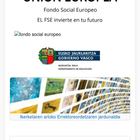
Ikerketaren arloko Errektoreordetzaren jardunaldia