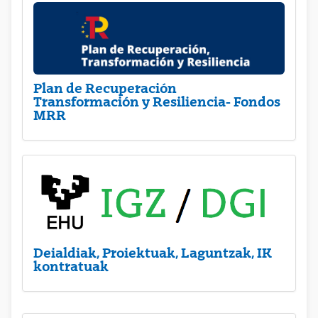
Plan de Recuperación
Transformación y Resiliencia- Fondos
MRR
Deialdiak, Proiektuak, Laguntzak, IK
kontratuak