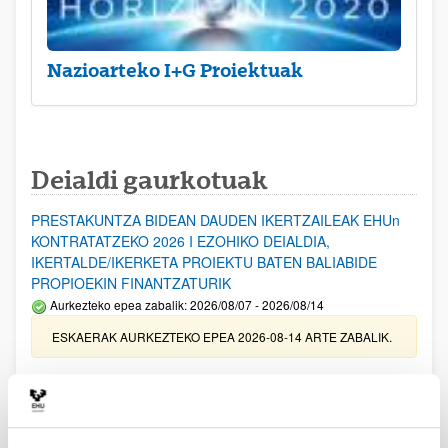
Nazioarteko I+G Proiektuak
Deialdi gaurkotuak
PRESTAKUNTZA BIDEAN DAUDEN IKERTZAILEAK EHUn
KONTRATATZEKO 2026 I EZOHIKO DEIALDIA,
IKERTALDE/IKERKETA PROIEKTU BATEN BALIABIDE
PROPIOEKIN FINANTZATURIK
Aurkezteko epea zabalik: 2026/08/07 - 2026/08/14
ESKAERAK AURKEZTEKO EPEA 2026-08-14 ARTE ZABALIK.
UPV/EHUn Azpiegitura Zientifikoa eta Funts Bibliografikoak
erosi eta berritzeko laguntzak 2026
Izapide irekia