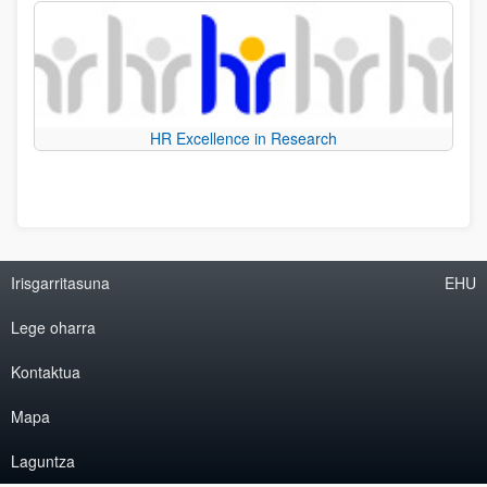
HR Excellence in Research
Irisgarritasuna
EHU
Lege oharra
Kontaktua
Mapa
Laguntza