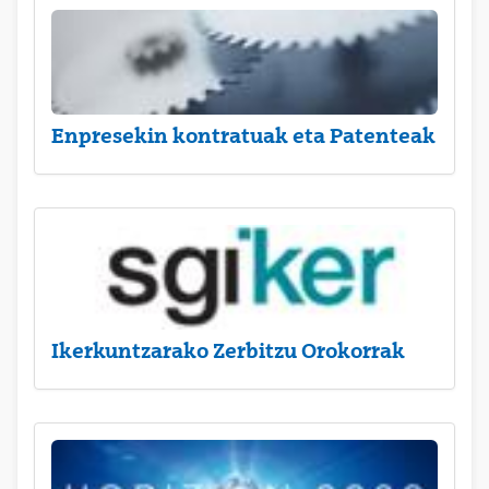
Enpresekin kontratuak eta Patenteak
Ikerkuntzarako Zerbitzu Orokorrak