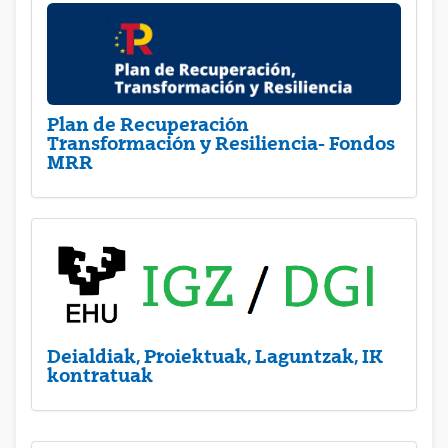
Plan de Recuperación
Transformación y Resiliencia- Fondos
MRR
Deialdiak, Proiektuak, Laguntzak, IK
kontratuak