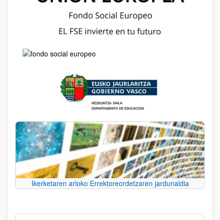
Ikerketaren arloko Errektoreordetzaren jardunaldia