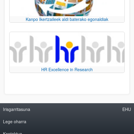
Kanpo Ikertzaileek aldi baterako egonaldiak
HR Excellence in Research
Irisgarritasuna
EHU
Lege oharra
Kontaktua