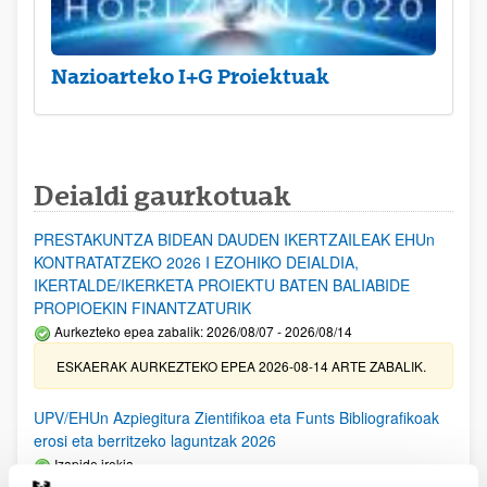
Nazioarteko I+G Proiektuak
Deialdi gaurkotuak
PRESTAKUNTZA BIDEAN DAUDEN IKERTZAILEAK EHUn
KONTRATATZEKO 2026 I EZOHIKO DEIALDIA,
IKERTALDE/IKERKETA PROIEKTU BATEN BALIABIDE
PROPIOEKIN FINANTZATURIK
Aurkezteko epea zabalik: 2026/08/07 - 2026/08/14
ESKAERAK AURKEZTEKO EPEA 2026-08-14 ARTE ZABALIK.
UPV/EHUn Azpiegitura Zientifikoa eta Funts Bibliografikoak
erosi eta berritzeko laguntzak 2026
Izapide irekia