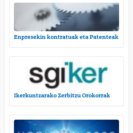
Enpresekin kontratuak eta Patenteak
Ikerkuntzarako Zerbitzu Orokorrak