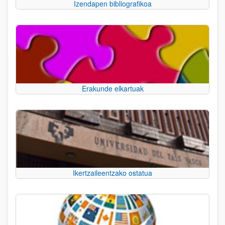
Izendapen bibliografikoa
Erakunde elkartuak
Ikertzaileentzako ostatua