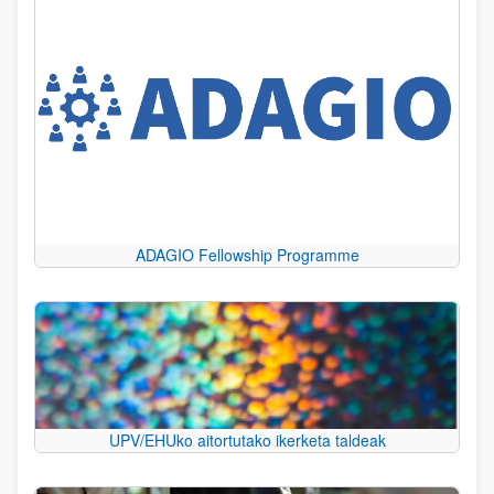
ADAGIO Fellowship Programme
UPV/EHUko aitortutako ikerketa taldeak