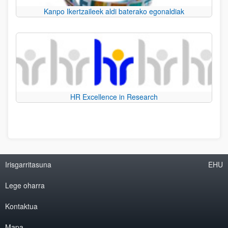
Kanpo Ikertzaileek aldi baterako egonaldiak
HR Excellence in Research
Irisgarritasuna
EHU
Lege oharra
Kontaktua
Mapa