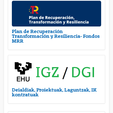
Plan de Recuperación
Transformación y Resiliencia- Fondos
MRR
Deialdiak, Proiektuak, Laguntzak, IK
kontratuak