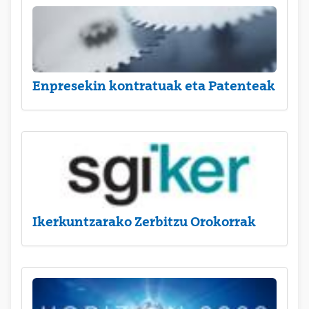
Enpresekin kontratuak eta Patenteak
Ikerkuntzarako Zerbitzu Orokorrak