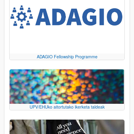
ADAGIO Fellowship Programme
UPV/EHUko aitortutako ikerketa taldeak