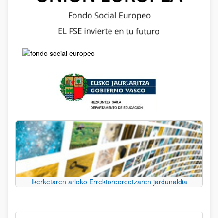
Ikerketaren arloko Errektoreordetzaren jardunaldia