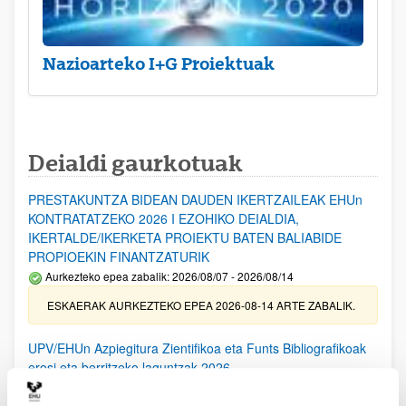
Nazioarteko I+G Proiektuak
Deialdi gaurkotuak
PRESTAKUNTZA BIDEAN DAUDEN IKERTZAILEAK EHUn
KONTRATATZEKO 2026 I EZOHIKO DEIALDIA,
IKERTALDE/IKERKETA PROIEKTU BATEN BALIABIDE
PROPIOEKIN FINANTZATURIK
Aurkezteko epea zabalik: 2026/08/07 - 2026/08/14
ESKAERAK AURKEZTEKO EPEA 2026-08-14 ARTE ZABALIK.
UPV/EHUn Azpiegitura Zientifikoa eta Funts Bibliografikoak
erosi eta berritzeko laguntzak 2026
Izapide irekia