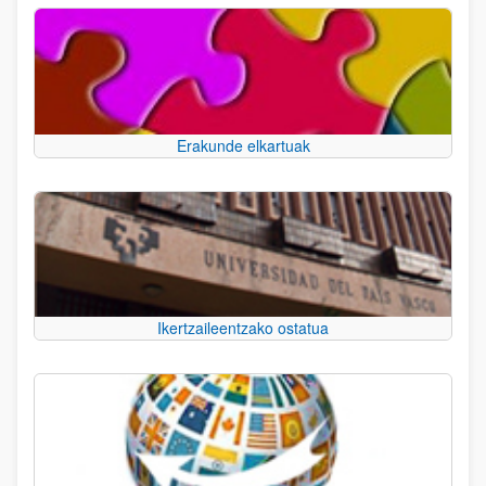
Erakunde elkartuak
Ikertzaileentzako ostatua