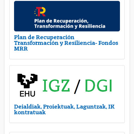
Plan de Recuperación
Transformación y Resiliencia- Fondos
MRR
Deialdiak, Proiektuak, Laguntzak, IK
kontratuak