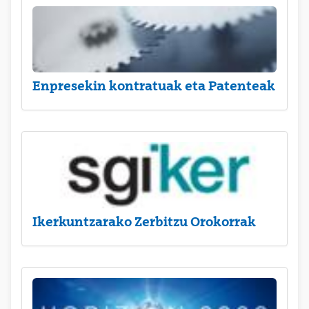
Enpresekin kontratuak eta Patenteak
Ikerkuntzarako Zerbitzu Orokorrak