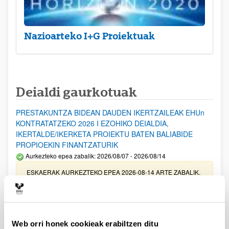
Nazioarteko I+G Proiektuak
Deialdi gaurkotuak
PRESTAKUNTZA BIDEAN DAUDEN IKERTZAILEAK EHUn
KONTRATATZEKO 2026 I EZOHIKO DEIALDIA,
IKERTALDE/IKERKETA PROIEKTU BATEN BALIABIDE
PROPIOEKIN FINANTZATURIK
Aurkezteko epea zabalik: 2026/08/07 - 2026/08/14
ESKAERAK AURKEZTEKO EPEA 2026-08-14 ARTE ZABALIK.
UPV/EHUn Azpiegitura Zientifikoa eta Funts Bibliografikoak
erosi eta berritzeko laguntzak 2026
Izapide irekia
Web orri honek cookieak erabiltzen ditu