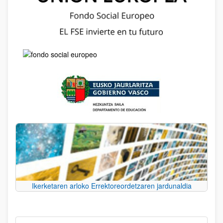
Ikerketaren arloko Errektoreordetzaren jardunaldia