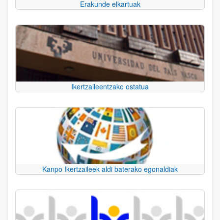
Erakunde elkartuak
Ikertzaileentzako ostatua
Kanpo Ikertzaileek aldi baterako egonaldiak