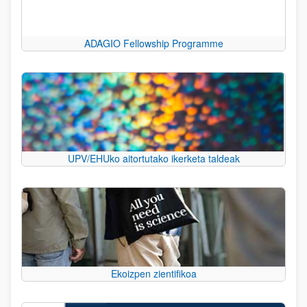
ADAGIO Fellowship Programme
UPV/EHUko aitortutako ikerketa taldeak
Ekoizpen zientifikoa