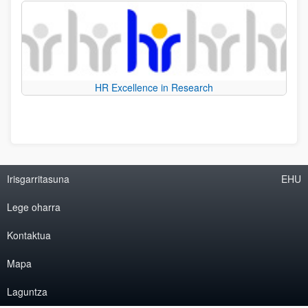
HR Excellence in Research
Irisgarritasuna
EHU
Lege oharra
Kontaktua
Mapa
Laguntza