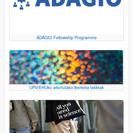
ADAGIO Fellowship Programme
UPV/EHUko aitortutako ikerketa taldeak