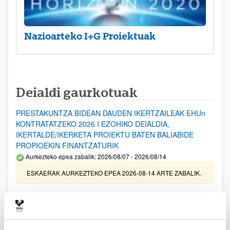
Nazioarteko I+G Proiektuak
Deialdi gaurkotuak
PRESTAKUNTZA BIDEAN DAUDEN IKERTZAILEAK EHUn
KONTRATATZEKO 2026 I EZOHIKO DEIALDIA,
IKERTALDE/IKERKETA PROIEKTU BATEN BALIABIDE
PROPIOEKIN FINANTZATURIK
Aurkezteko epea zabalik: 2026/08/07 - 2026/08/14
ESKAERAK AURKEZTEKO EPEA 2026-08-14 ARTE ZABALIK.
UPV/EHUn Azpiegitura Zientifikoa eta Funts Bibliografikoak
erosi eta berritzeko laguntzak 2026
Izapide irekia