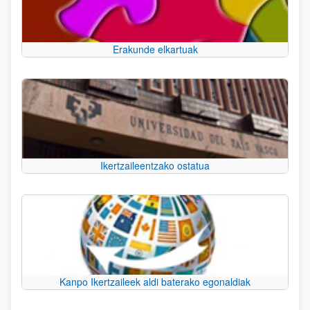
Erakunde elkartuak
Ikertzaileentzako ostatua
Kanpo Ikertzaileek aldi baterako egonaldiak