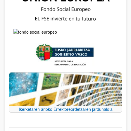
Ikerketaren arloko Errektoreordetzaren jardunaldia