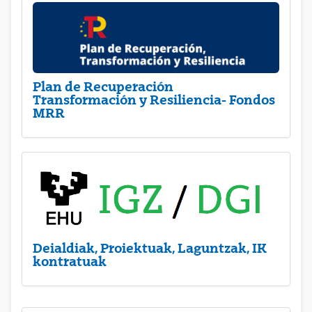
Plan de Recuperación
Transformación y Resiliencia- Fondos
MRR
Deialdiak, Proiektuak, Laguntzak, IK
kontratuak