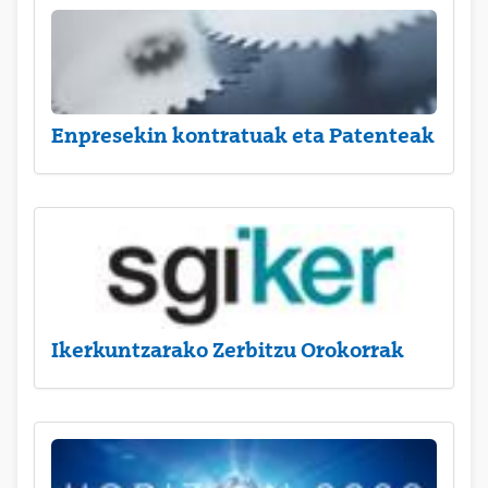
Enpresekin kontratuak eta Patenteak
Ikerkuntzarako Zerbitzu Orokorrak