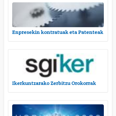
Enpresekin kontratuak eta Patenteak
Ikerkuntzarako Zerbitzu Orokorrak