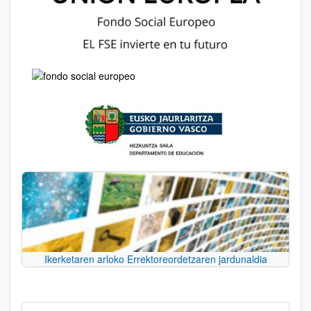
Ikerketaren arloko Errektoreordetzaren jardunaldia