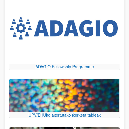
ADAGIO Fellowship Programme
UPV/EHUko aitortutako ikerketa taldeak