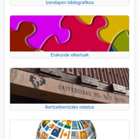
Izendapen bibliografikoa
Erakunde elkartuak
Ikertzaileentzako ostatua