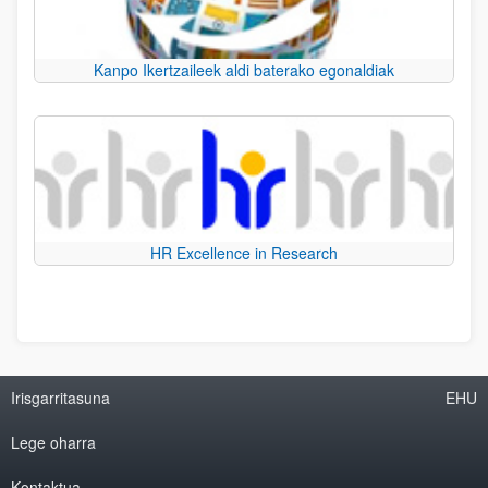
Kanpo Ikertzaileek aldi baterako egonaldiak
HR Excellence in Research
Irisgarritasuna
EHU
Lege oharra
Kontaktua