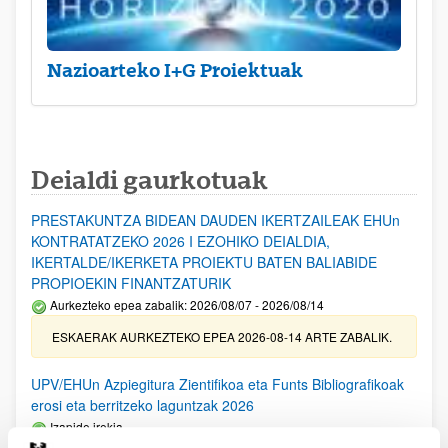
Nazioarteko I+G Proiektuak
Deialdi gaurkotuak
PRESTAKUNTZA BIDEAN DAUDEN IKERTZAILEAK EHUn
KONTRATATZEKO 2026 I EZOHIKO DEIALDIA,
IKERTALDE/IKERKETA PROIEKTU BATEN BALIABIDE
PROPIOEKIN FINANTZATURIK
Aurkezteko epea zabalik: 2026/08/07 - 2026/08/14
ESKAERAK AURKEZTEKO EPEA 2026-08-14 ARTE ZABALIK.
UPV/EHUn Azpiegitura Zientifikoa eta Funts Bibliografikoak
erosi eta berritzeko laguntzak 2026
Izapide irekia