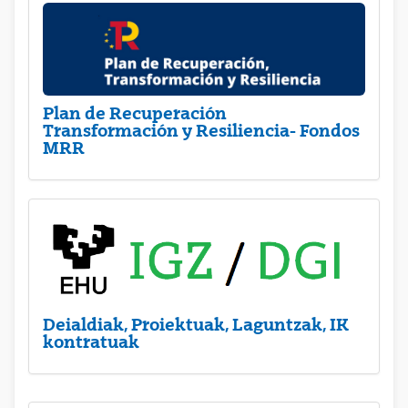
Plan de Recuperación
Transformación y Resiliencia- Fondos
MRR
Deialdiak, Proiektuak, Laguntzak, IK
kontratuak