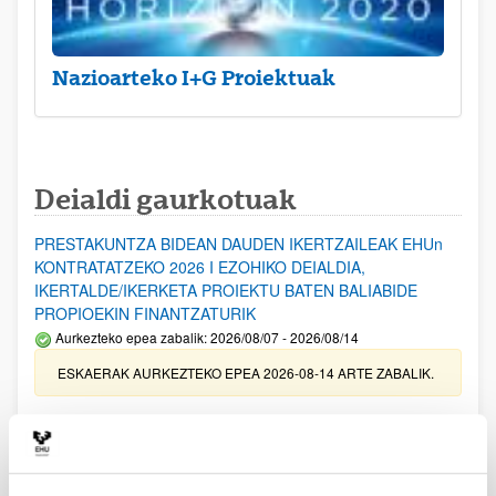
Nazioarteko I+G Proiektuak
Deialdi gaurkotuak
PRESTAKUNTZA BIDEAN DAUDEN IKERTZAILEAK EHUn
KONTRATATZEKO 2026 I EZOHIKO DEIALDIA,
IKERTALDE/IKERKETA PROIEKTU BATEN BALIABIDE
PROPIOEKIN FINANTZATURIK
Aurkezteko epea zabalik: 2026/08/07 - 2026/08/14
ESKAERAK AURKEZTEKO EPEA 2026-08-14 ARTE ZABALIK.
UPV/EHUn Azpiegitura Zientifikoa eta Funts Bibliografikoak
erosi eta berritzeko laguntzak 2026
Izapide irekia