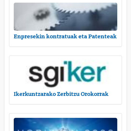
Enpresekin kontratuak eta Patenteak
Ikerkuntzarako Zerbitzu Orokorrak