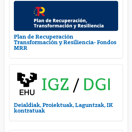
Plan de Recuperación
Transformación y Resiliencia- Fondos
MRR
Deialdiak, Proiektuak, Laguntzak, IK
kontratuak