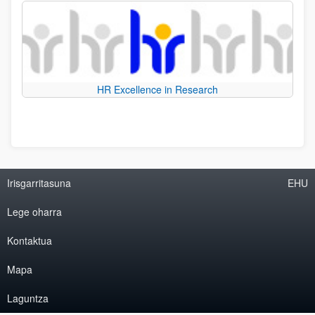
HR Excellence in Research
Irisgarritasuna
EHU
Lege oharra
Kontaktua
Mapa
Laguntza