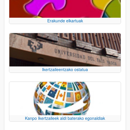
Erakunde elkartuak
Ikertzaileentzako ostatua
Kanpo Ikertzaileek aldi baterako egonaldiak