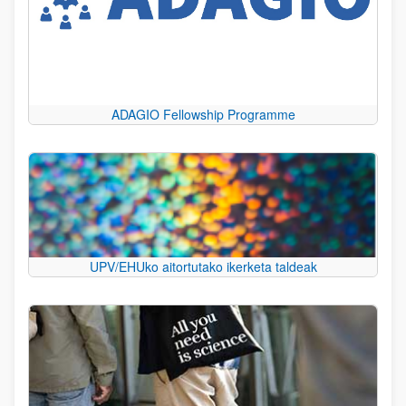
ADAGIO Fellowship Programme
UPV/EHUko aitortutako ikerketa taldeak