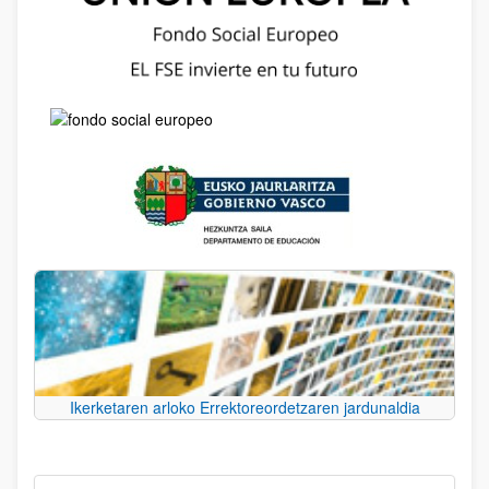
Ikerketaren arloko Errektoreordetzaren jardunaldia