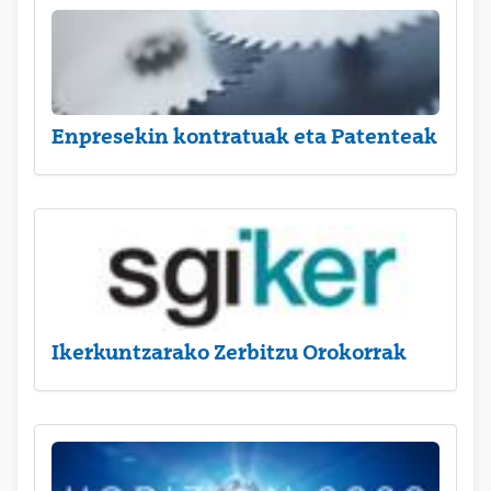
Enpresekin kontratuak eta Patenteak
Ikerkuntzarako Zerbitzu Orokorrak