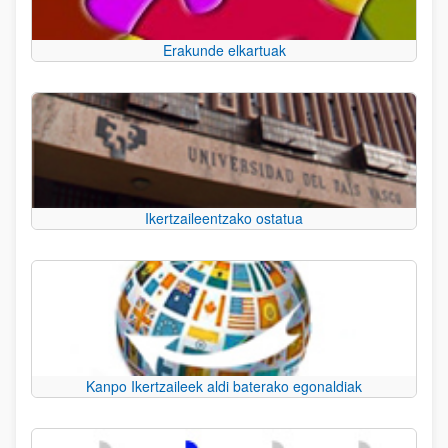
Erakunde elkartuak
Ikertzaileentzako ostatua
Kanpo Ikertzaileek aldi baterako egonaldiak