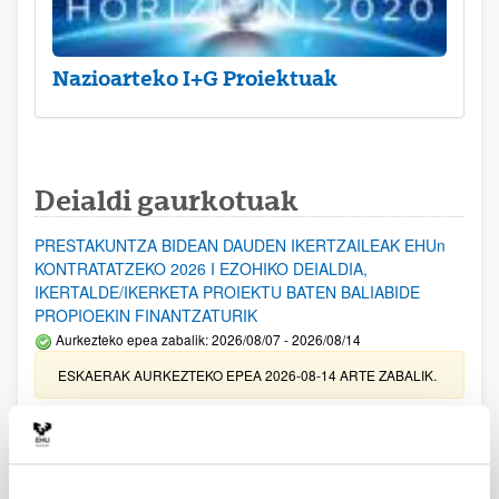
Nazioarteko I+G Proiektuak
Deialdi gaurkotuak
PRESTAKUNTZA BIDEAN DAUDEN IKERTZAILEAK EHUn
KONTRATATZEKO 2026 I EZOHIKO DEIALDIA,
IKERTALDE/IKERKETA PROIEKTU BATEN BALIABIDE
PROPIOEKIN FINANTZATURIK
Aurkezteko epea zabalik: 2026/08/07 - 2026/08/14
ESKAERAK AURKEZTEKO EPEA 2026-08-14 ARTE ZABALIK.
UPV/EHUn Azpiegitura Zientifikoa eta Funts Bibliografikoak
erosi eta berritzeko laguntzak 2026
Izapide irekia