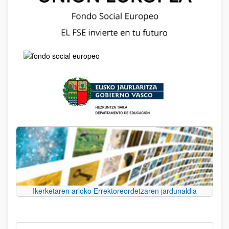
Ikerketaren arloko Errektoreordetzaren jardunaldia