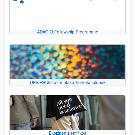
ADAGIO Fellowship Programme
UPV/EHUko aitortutako ikerketa taldeak
Ekoizpen zientifikoa