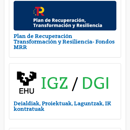
Plan de Recuperación
Transformación y Resiliencia- Fondos
MRR
Deialdiak, Proiektuak, Laguntzak, IK
kontratuak