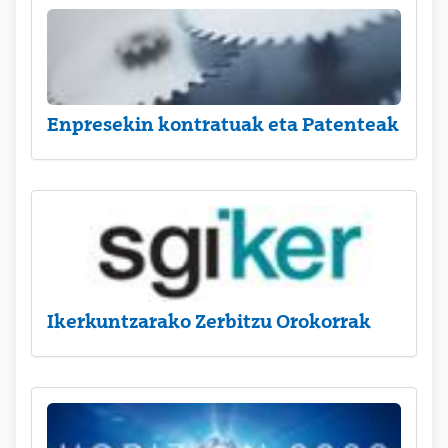
Enpresekin kontratuak eta Patenteak
Ikerkuntzarako Zerbitzu Orokorrak