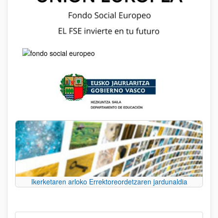
Ikerketaren arloko Errektoreordetzaren jardunaldia