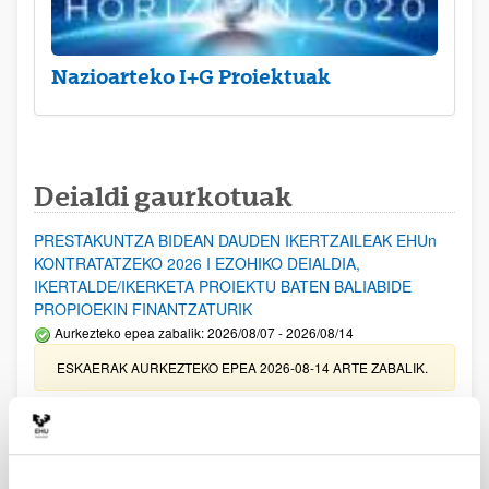
Nazioarteko I+G Proiektuak
Deialdi gaurkotuak
PRESTAKUNTZA BIDEAN DAUDEN IKERTZAILEAK EHUn
KONTRATATZEKO 2026 I EZOHIKO DEIALDIA,
IKERTALDE/IKERKETA PROIEKTU BATEN BALIABIDE
PROPIOEKIN FINANTZATURIK
Aurkezteko epea zabalik: 2026/08/07 - 2026/08/14
ESKAERAK AURKEZTEKO EPEA 2026-08-14 ARTE ZABALIK.
UPV/EHUn Azpiegitura Zientifikoa eta Funts Bibliografikoak
erosi eta berritzeko laguntzak 2026
Izapide irekia