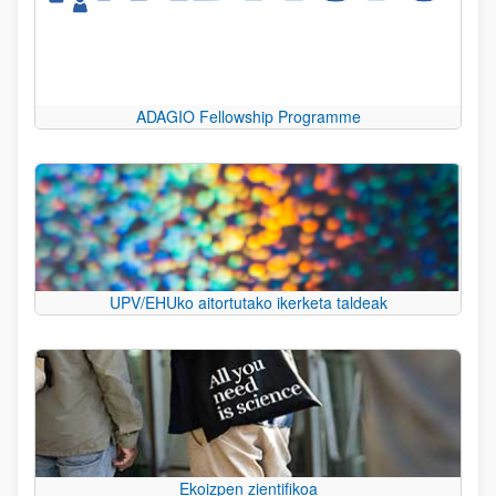
ADAGIO Fellowship Programme
UPV/EHUko aitortutako ikerketa taldeak
Ekoizpen zientifikoa