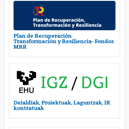
Plan de Recuperación
Transformación y Resiliencia- Fondos
MRR
Deialdiak, Proiektuak, Laguntzak, IK
kontratuak