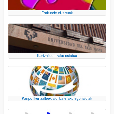
Erakunde elkartuak
Ikertzaileentzako ostatua
Kanpo Ikertzaileek aldi baterako egonaldiak