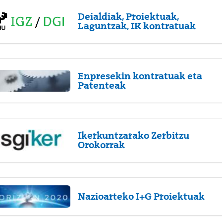
Deialdiak, Proiektuak,
Laguntzak, IK kontratuak
Enpresekin kontratuak eta
Patenteak
Ikerkuntzarako Zerbitzu
Orokorrak
Nazioarteko I+G Proiektuak