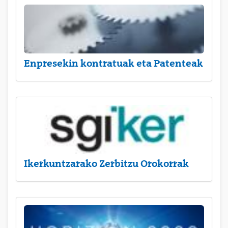
Enpresekin kontratuak eta Patenteak
Ikerkuntzarako Zerbitzu Orokorrak