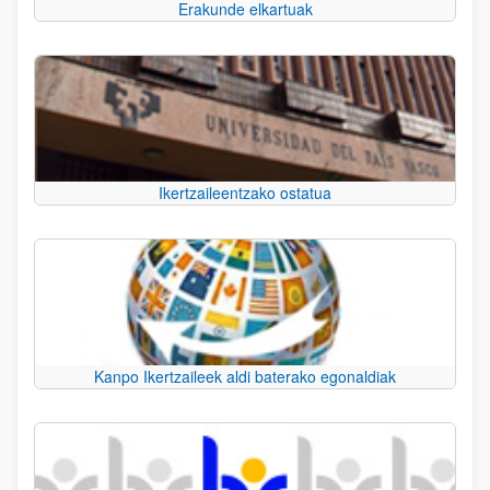
Erakunde elkartuak
Ikertzaileentzako ostatua
Kanpo Ikertzaileek aldi baterako egonaldiak