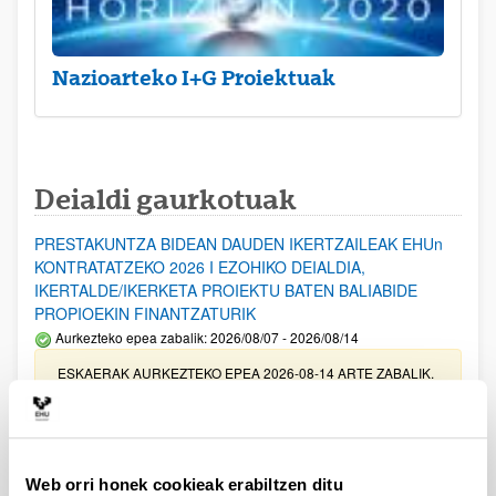
Nazioarteko I+G Proiektuak
Deialdi gaurkotuak
PRESTAKUNTZA BIDEAN DAUDEN IKERTZAILEAK EHUn
KONTRATATZEKO 2026 I EZOHIKO DEIALDIA,
IKERTALDE/IKERKETA PROIEKTU BATEN BALIABIDE
PROPIOEKIN FINANTZATURIK
Aurkezteko epea zabalik: 2026/08/07 - 2026/08/14
ESKAERAK AURKEZTEKO EPEA 2026-08-14 ARTE ZABALIK.
UPV/EHUn Azpiegitura Zientifikoa eta Funts Bibliografikoak
erosi eta berritzeko laguntzak 2026
Izapide irekia
Web orri honek cookieak erabiltzen ditu