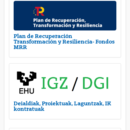
Plan de Recuperación
Transformación y Resiliencia- Fondos
MRR
Deialdiak, Proiektuak, Laguntzak, IK
kontratuak