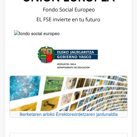
Ikerketaren arloko Errektoreordetzaren jardunaldia