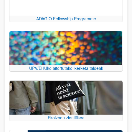
ADAGIO Fellowship Programme
UPV/EHUko aitortutako ikerketa taldeak
Ekoizpen zientifikoa