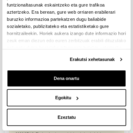
2026/03/25. Onartutako eta baztertutako eskabideen behin-
funtzionaltasunak eskaintzeko eta gure trafikoa
behineko zerrendako akatsen zuzenketa - 2026/03/23-
aztertzeko. Era berean, gure web orriaren erabilerari
Onartuak izan diren eta akatsen bat zuzendu behar duten
eskaeren behin-behineko zerrenda. Alegazioak aurkezteko
buruzko informazioa partekatzen dugu baliabide
epea: 2026/03/24tik 2026/04/09rarte. (biak barne)
sozialetako, publizitateko eta estatistiketako gure
hornitzaileekin. Horiek aukera izango dute informazio hori
Zientzia, Teknologia eta Berrikuntza arloetako kultura
zeuk eman diezun edo euren zerbitzuak erabili dituzulako
sustatzeko laguntzen deialdia (FECYT) 2026
eskuratu duten bestelako informazio batekin uztartzeko.
Aurkezteko epea zabalik: 2026/07/01 - 2026/09/16 13:00
Erakutsi xehetasunak
Dokumentazioa bidaltzeko barne-epea: bakarkako
proposamenak 2026/09/14 –proposamen koordinatuak:
2026/09/11
Dena onartu
FUNDACION LA CAIXA JUNIOR LEADER RETAINING
PROGRAMME 2027
Izapide irekia
Egokitu
IKERTZAILE DOKTOREAK UPV/EHUn KONTRATATZEKO
DEIALDIA (2026)
Ezeztatu
Izapide irekia (Eskaerak aurkezteko epea: 2026/06/03 - 2026/06/25
23:59)