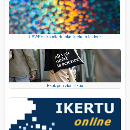
UPV/EHUko aitortutako ikerketa taldeak
Ekoizpen zientifikoa