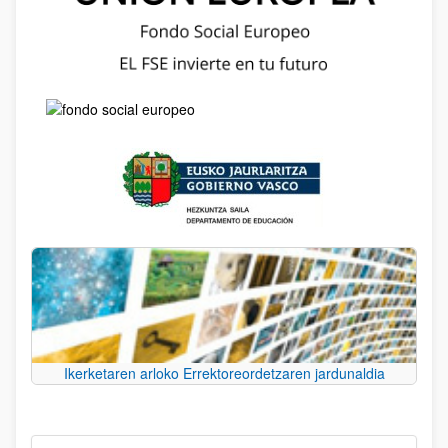
Ikerketaren arloko Errektoreordetzaren jardunaldia