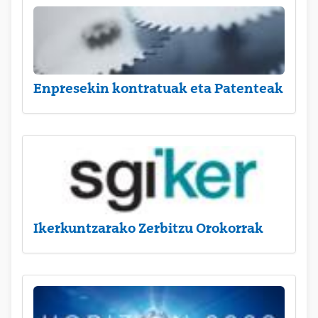
Enpresekin kontratuak eta Patenteak
Ikerkuntzarako Zerbitzu Orokorrak