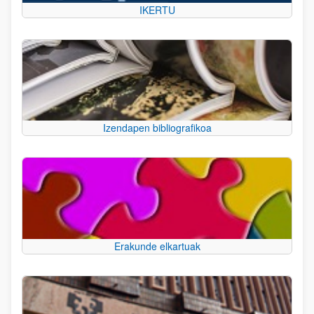
IKERTU
Izendapen bibliografikoa
Erakunde elkartuak