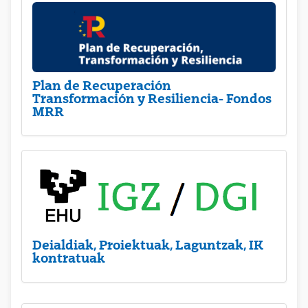
Plan de Recuperación
Transformación y Resiliencia- Fondos
MRR
Deialdiak, Proiektuak, Laguntzak, IK
kontratuak