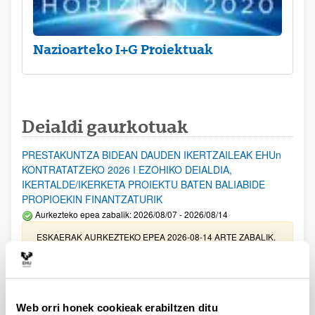
Nazioarteko I+G Proiektuak
Deialdi gaurkotuak
PRESTAKUNTZA BIDEAN DAUDEN IKERTZAILEAK EHUn
KONTRATATZEKO 2026 I EZOHIKO DEIALDIA,
IKERTALDE/IKERKETA PROIEKTU BATEN BALIABIDE
PROPIOEKIN FINANTZATURIK
Aurkezteko epea zabalik: 2026/08/07 - 2026/08/14
ESKAERAK AURKEZTEKO EPEA 2026-08-14 ARTE ZABALIK.
UPV/EHUn Azpiegitura Zientifikoa eta Funts Bibliografikoak
erosi eta berritzeko laguntzak 2026
Izapide irekia
Web orri honek cookieak erabiltzen ditu