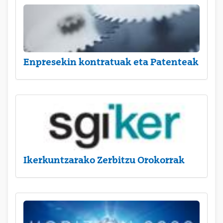
Enpresekin kontratuak eta Patenteak
Ikerkuntzarako Zerbitzu Orokorrak