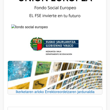
Ikerketaren arloko Errektoreordetzaren jardunaldia