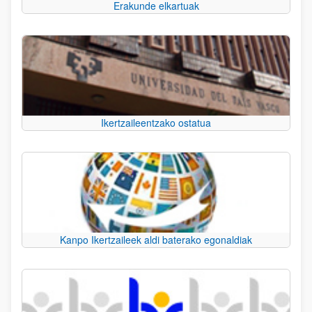
Erakunde elkartuak
Ikertzaileentzako ostatua
Kanpo Ikertzaileek aldi baterako egonaldiak