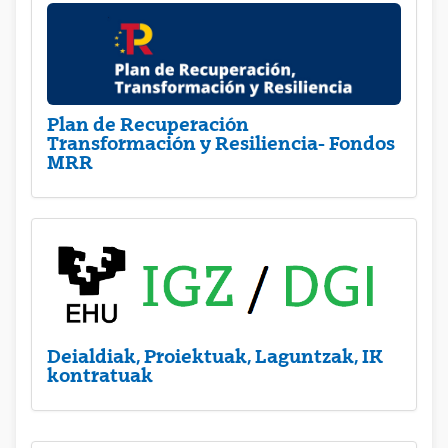
Plan de Recuperación
Transformación y Resiliencia- Fondos
MRR
Deialdiak, Proiektuak, Laguntzak, IK
kontratuak