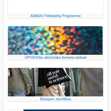
ADAGIO Fellowship Programme
UPV/EHUko aitortutako ikerketa taldeak
Ekoizpen zientifikoa