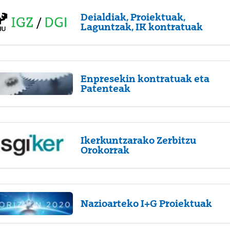
Deialdiak, Proiektuak,
Laguntzak, IK kontratuak
Enpresekin kontratuak eta
Patenteak
Ikerkuntzarako Zerbitzu
Orokorrak
Nazioarteko I+G Proiektuak