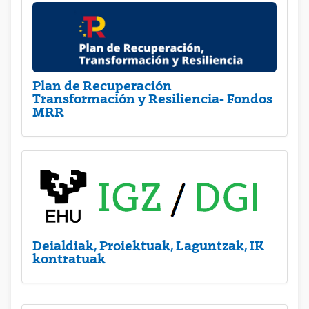
Plan de Recuperación
Transformación y Resiliencia- Fondos
MRR
Deialdiak, Proiektuak, Laguntzak, IK
kontratuak