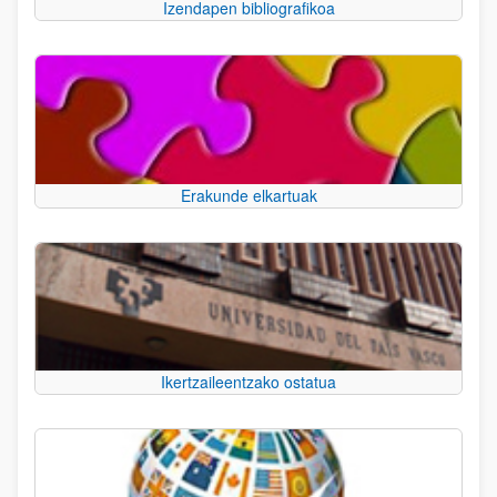
Izendapen bibliografikoa
Erakunde elkartuak
Ikertzaileentzako ostatua