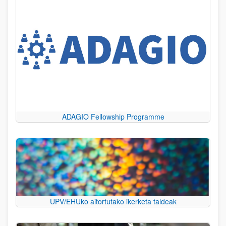
ADAGIO Fellowship Programme
UPV/EHUko aitortutako ikerketa taldeak