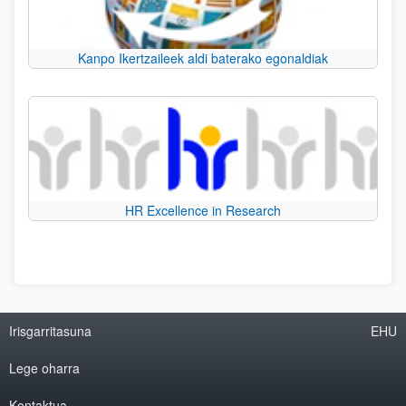
Kanpo Ikertzaileek aldi baterako egonaldiak
HR Excellence in Research
Irisgarritasuna
EHU
Lege oharra
Kontaktua