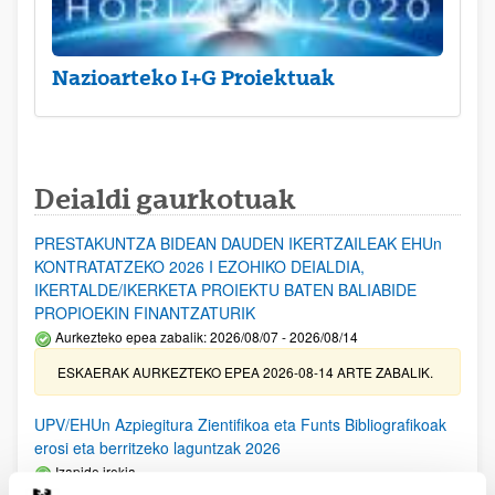
Nazioarteko I+G Proiektuak
Deialdi gaurkotuak
PRESTAKUNTZA BIDEAN DAUDEN IKERTZAILEAK EHUn
KONTRATATZEKO 2026 I EZOHIKO DEIALDIA,
IKERTALDE/IKERKETA PROIEKTU BATEN BALIABIDE
PROPIOEKIN FINANTZATURIK
Aurkezteko epea zabalik: 2026/08/07 - 2026/08/14
ESKAERAK AURKEZTEKO EPEA 2026-08-14 ARTE ZABALIK.
UPV/EHUn Azpiegitura Zientifikoa eta Funts Bibliografikoak
erosi eta berritzeko laguntzak 2026
Izapide irekia