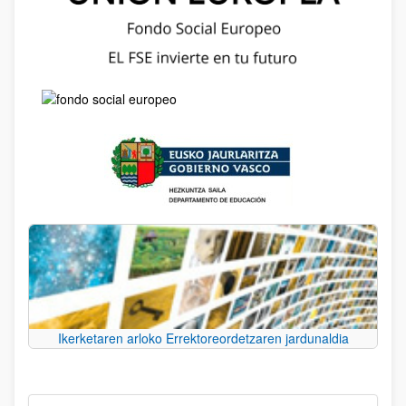
Ikerketaren arloko Errektoreordetzaren jardunaldia