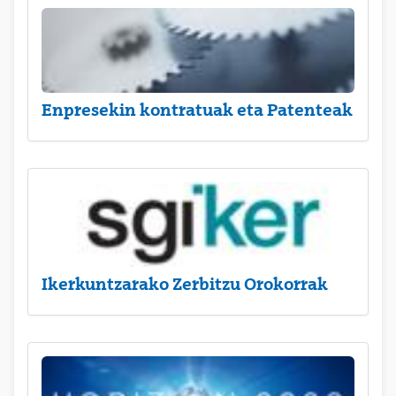
Enpresekin kontratuak eta Patenteak
Ikerkuntzarako Zerbitzu Orokorrak