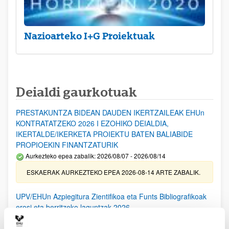
Nazioarteko I+G Proiektuak
Deialdi gaurkotuak
PRESTAKUNTZA BIDEAN DAUDEN IKERTZAILEAK EHUn
KONTRATATZEKO 2026 I EZOHIKO DEIALDIA,
IKERTALDE/IKERKETA PROIEKTU BATEN BALIABIDE
PROPIOEKIN FINANTZATURIK
Aurkezteko epea zabalik: 2026/08/07 - 2026/08/14
ESKAERAK AURKEZTEKO EPEA 2026-08-14 ARTE ZABALIK.
UPV/EHUn Azpiegitura Zientifikoa eta Funts Bibliografikoak
erosi eta berritzeko laguntzak 2026
Izapide irekia