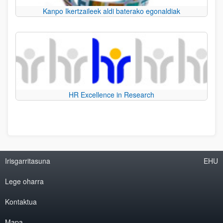
Kanpo Ikertzaileek aldi baterako egonaldiak
HR Excellence in Research
Irisgarritasuna
EHU
Lege oharra
Kontaktua
Mapa