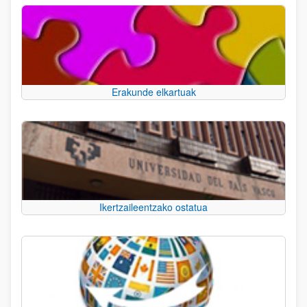
Erakunde elkartuak
Ikertzaileentzako ostatua