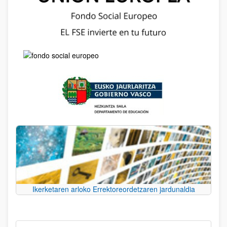
Ikerketaren arloko Errektoreordetzaren jardunaldia