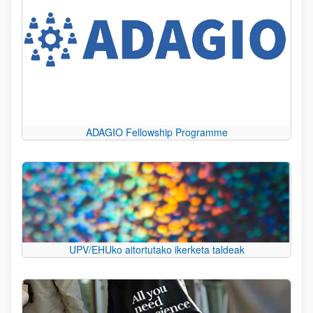
ADAGIO Fellowship Programme
UPV/EHUko aitortutako ikerketa taldeak