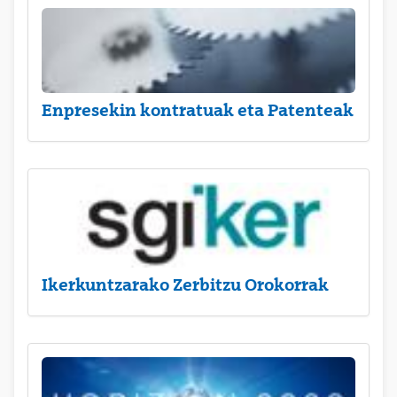
Enpresekin kontratuak eta Patenteak
Ikerkuntzarako Zerbitzu Orokorrak