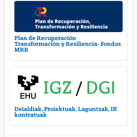
Plan de Recuperación
Transformación y Resiliencia- Fondos
MRR
Deialdiak, Proiektuak, Laguntzak, IK
kontratuak