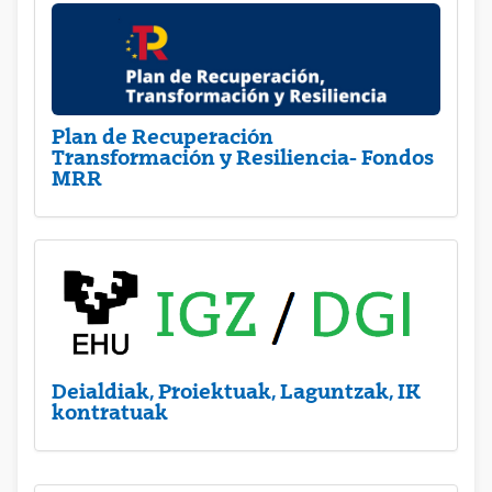
Plan de Recuperación
Transformación y Resiliencia- Fondos
MRR
Deialdiak, Proiektuak, Laguntzak, IK
kontratuak