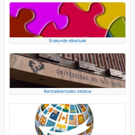
Erakunde elkartuak
Ikertzaileentzako ostatua