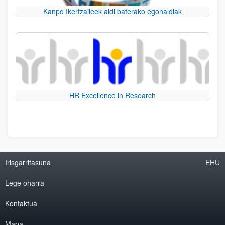
Kanpo Ikertzaileek aldi baterako egonaldiak
HR Excellence in Research
Irisgarritasuna
EHU
Lege oharra
Kontaktua
Mapa