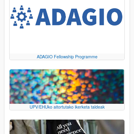
ADAGIO Fellowship Programme
UPV/EHUko aitortutako ikerketa taldeak