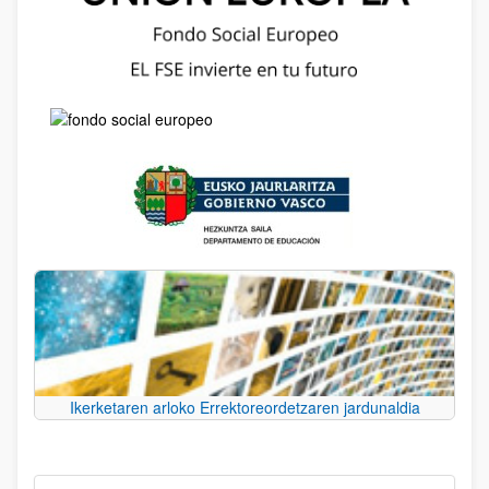
Ikerketaren arloko Errektoreordetzaren jardunaldia