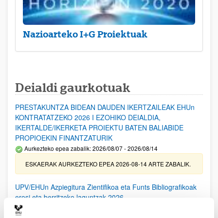
Nazioarteko I+G Proiektuak
Deialdi gaurkotuak
PRESTAKUNTZA BIDEAN DAUDEN IKERTZAILEAK EHUn
KONTRATATZEKO 2026 I EZOHIKO DEIALDIA,
IKERTALDE/IKERKETA PROIEKTU BATEN BALIABIDE
PROPIOEKIN FINANTZATURIK
Aurkezteko epea zabalik: 2026/08/07 - 2026/08/14
ESKAERAK AURKEZTEKO EPEA 2026-08-14 ARTE ZABALIK.
UPV/EHUn Azpiegitura Zientifikoa eta Funts Bibliografikoak
erosi eta berritzeko laguntzak 2026
Izapide irekia