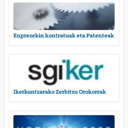
Enpresekin kontratuak eta Patenteak
Ikerkuntzarako Zerbitzu Orokorrak