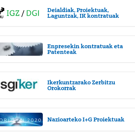
Deialdiak, Proiektuak,
Laguntzak, IK kontratuak
Enpresekin kontratuak eta
Patenteak
Ikerkuntzarako Zerbitzu
Orokorrak
Nazioarteko I+G Proiektuak