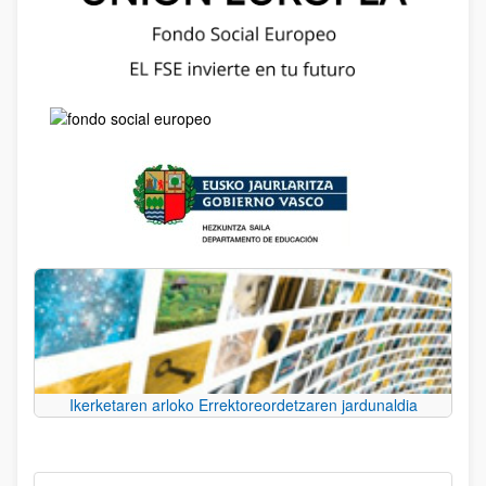
Ikerketaren arloko Errektoreordetzaren jardunaldia