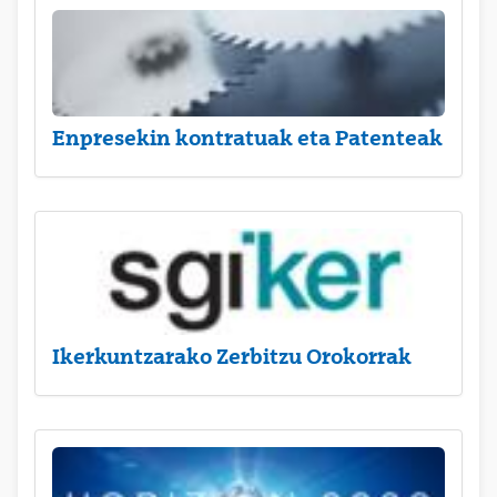
Enpresekin kontratuak eta Patenteak
Ikerkuntzarako Zerbitzu Orokorrak