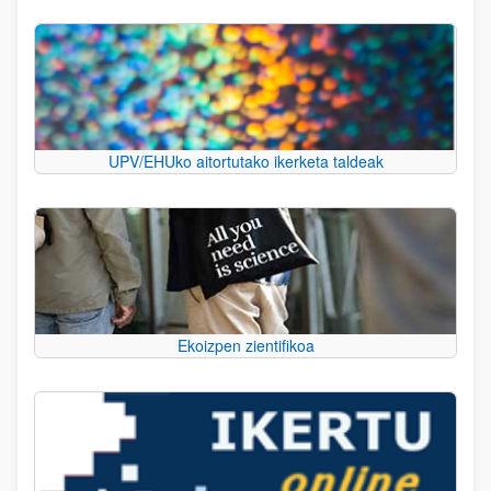
UPV/EHUko aitortutako ikerketa taldeak
Ekoizpen zientifikoa