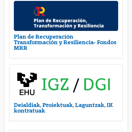
Plan de Recuperación
Transformación y Resiliencia- Fondos
MRR
Deialdiak, Proiektuak, Laguntzak, IK
kontratuak