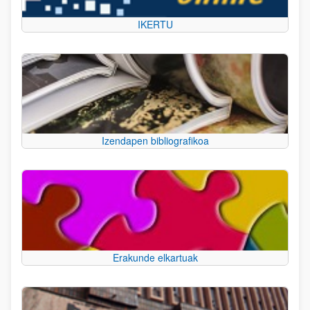
IKERTU
Izendapen bibliografikoa
Erakunde elkartuak