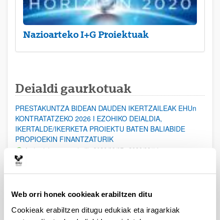
Nazioarteko I+G Proiektuak
Deialdi gaurkotuak
PRESTAKUNTZA BIDEAN DAUDEN IKERTZAILEAK EHUn
KONTRATATZEKO 2026 I EZOHIKO DEIALDIA,
IKERTALDE/IKERKETA PROIEKTU BATEN BALIABIDE
PROPIOEKIN FINANTZATURIK
Aurkezteko epea zabalik: 2026/08/07 - 2026/08/14
ESKAERAK AURKEZTEKO EPEA 2026-08-14 ARTE ZABALIK.
UPV/EHUn Azpiegitura Zientifikoa eta Funts Bibliografikoak
Web orri honek cookieak erabiltzen ditu
erosi eta berritzeko laguntzak 2026
Izapide irekia
Cookieak erabiltzen ditugu edukiak eta iragarkiak