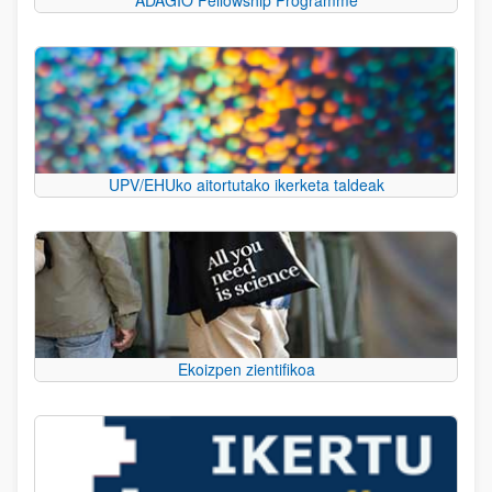
UPV/EHUko aitortutako ikerketa taldeak
Ekoizpen zientifikoa