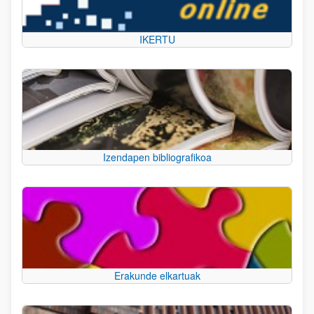
IKERTU
Izendapen bibliografikoa
Erakunde elkartuak