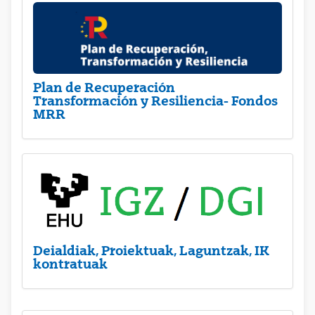
Plan de Recuperación
Transformación y Resiliencia- Fondos
MRR
Deialdiak, Proiektuak, Laguntzak, IK
kontratuak