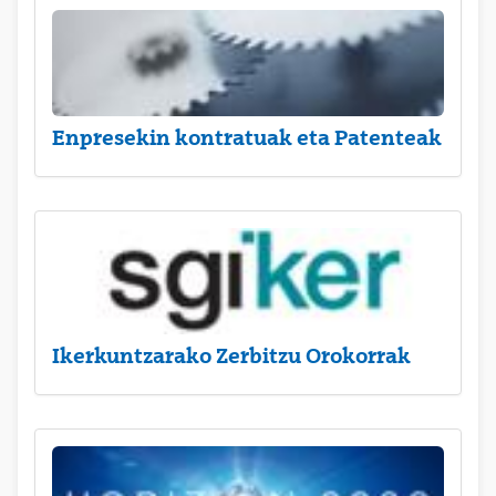
Enpresekin kontratuak eta Patenteak
Ikerkuntzarako Zerbitzu Orokorrak