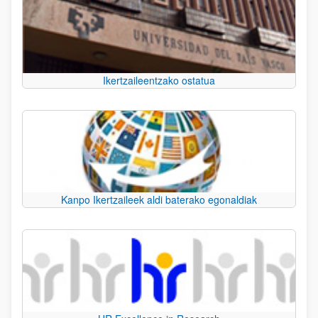
Ikertzaileentzako ostatua
Kanpo Ikertzaileek aldi baterako egonaldiak