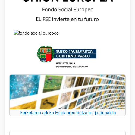
Ikerketaren arloko Errektoreordetzaren jardunaldia