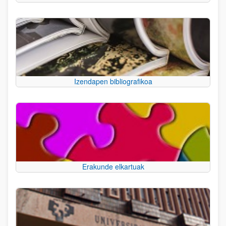
Izendapen bibliografikoa
Erakunde elkartuak