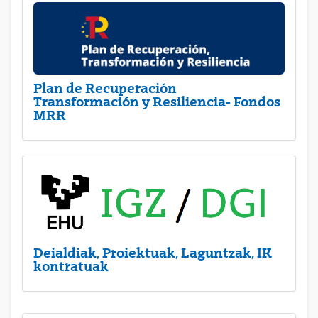
Plan de Recuperación
Transformación y Resiliencia- Fondos
MRR
Deialdiak, Proiektuak, Laguntzak, IK
kontratuak