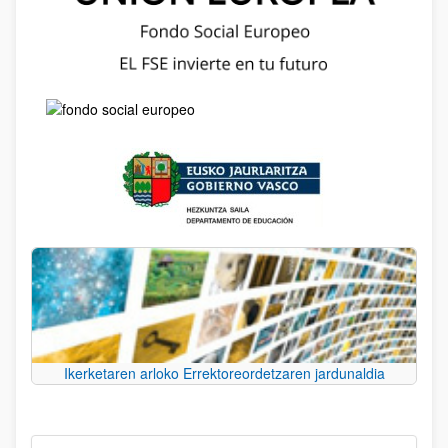
Ikerketaren arloko Errektoreordetzaren jardunaldia