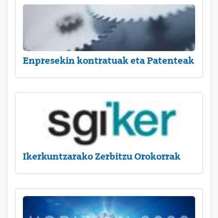
Enpresekin kontratuak eta Patenteak
Ikerkuntzarako Zerbitzu Orokorrak