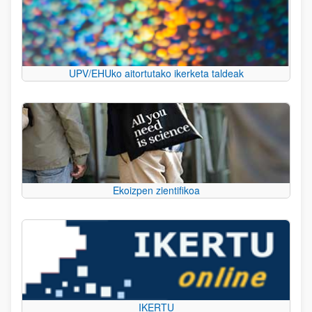
UPV/EHUko aitortutako ikerketa taldeak
Ekoizpen zientifikoa
IKERTU