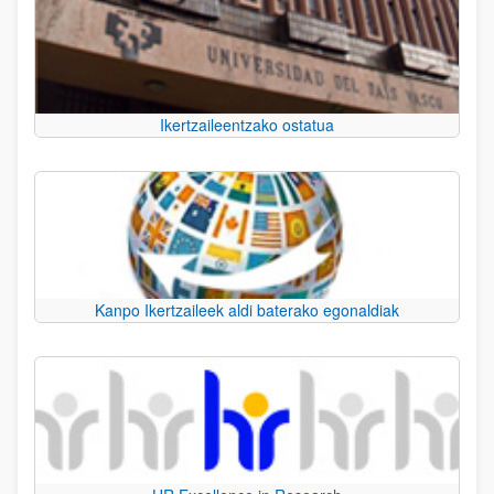
Ikertzaileentzako ostatua
Kanpo Ikertzaileek aldi baterako egonaldiak