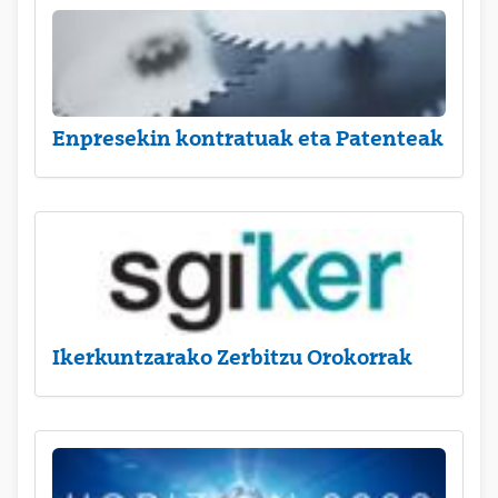
Enpresekin kontratuak eta Patenteak
Ikerkuntzarako Zerbitzu Orokorrak