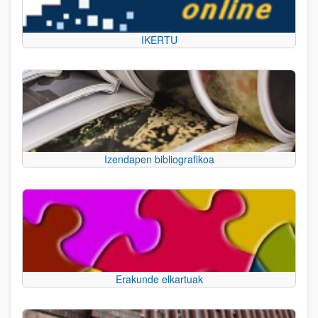
IKERTU
Izendapen bibliografikoa
Erakunde elkartuak