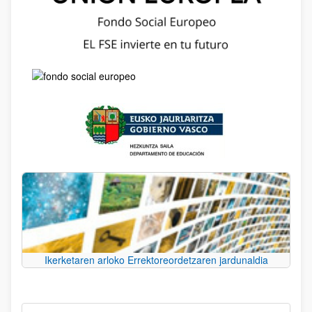
Ikerketaren arloko Errektoreordetzaren jardunaldia