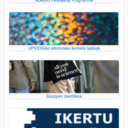
UPV/EHUko aitortutako ikerketa taldeak
Ekoizpen zientifikoa