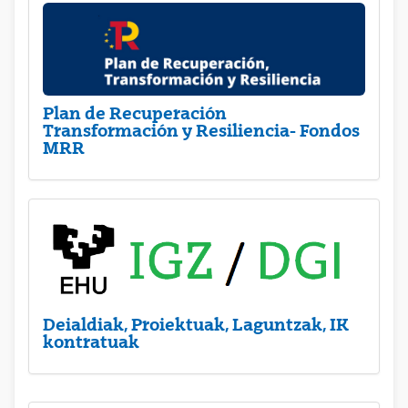
Plan de Recuperación
Transformación y Resiliencia- Fondos
MRR
Deialdiak, Proiektuak, Laguntzak, IK
kontratuak