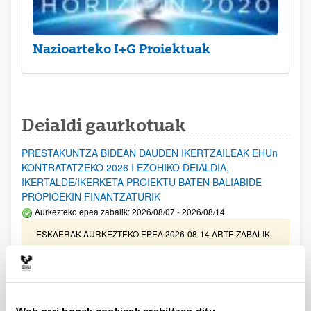
Nazioarteko I+G Proiektuak
Deialdi gaurkotuak
PRESTAKUNTZA BIDEAN DAUDEN IKERTZAILEAK EHUn
KONTRATATZEKO 2026 I EZOHIKO DEIALDIA,
IKERTALDE/IKERKETA PROIEKTU BATEN BALIABIDE
PROPIOEKIN FINANTZATURIK
Aurkezteko epea zabalik: 2026/08/07 - 2026/08/14
ESKAERAK AURKEZTEKO EPEA 2026-08-14 ARTE ZABALIK.
UPV/EHUn Azpiegitura Zientifikoa eta Funts Bibliografikoak
erosi eta berritzeko laguntzak 2026
Izapide irekia