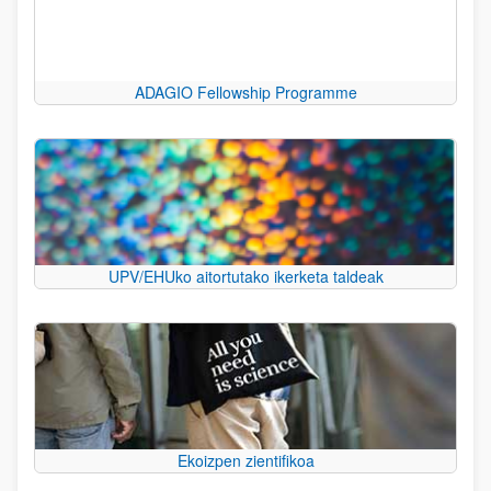
ADAGIO Fellowship Programme
UPV/EHUko aitortutako ikerketa taldeak
Ekoizpen zientifikoa