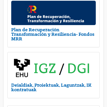
Plan de Recuperación
Transformación y Resiliencia- Fondos
MRR
Deialdiak, Proiektuak, Laguntzak, IK
kontratuak