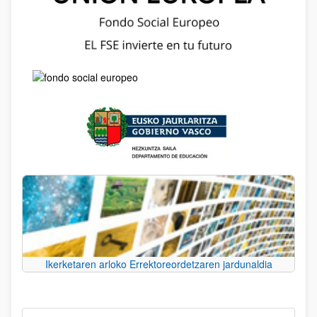
Ikerketaren arloko Errektoreordetzaren jardunaldia