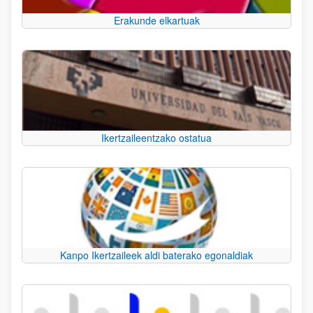
Erakunde elkartuak
Ikertzaileentzako ostatua
Kanpo Ikertzaileek aldi baterako egonaldiak