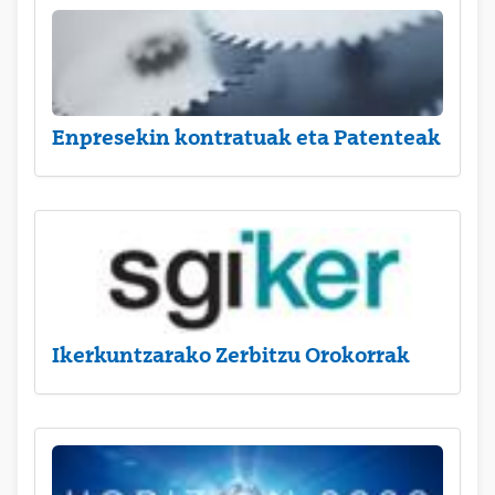
Enpresekin kontratuak eta Patenteak
Ikerkuntzarako Zerbitzu Orokorrak