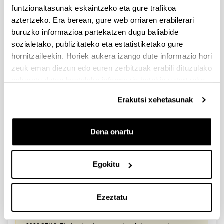
2026/03/25. Onartutako eta baztertutako eskabideen behin-
funtzionaltasunak eskaintzeko eta gure trafikoa
behineko zerrendako akatsen zuzenketa - 2026/03/23-
aztertzeko. Era berean, gure web orriaren erabilerari
Onartuak izan diren eta akatsen bat zuzendu behar duten
eskaeren behin-behineko zerrenda. Alegazioak aurkezteko
buruzko informazioa partekatzen dugu baliabide
epea: 2026/03/24tik 2026/04/09rarte. (biak barne)
sozialetako, publizitateko eta estatistiketako gure
hornitzaileekin. Horiek aukera izango dute informazio hori
Zientzia, Teknologia eta Berrikuntza arloetako kultura
zeuk eman diezun edo euren zerbitzuak erabili dituzulako
sustatzeko laguntzen deialdia (FECYT) 2026
eskuratu duten bestelako informazio batekin uztartzeko.
Aurkezteko epea zabalik: 2026/07/01 - 2026/09/16 13:00
Erakutsi xehetasunak
Dokumentazioa bidaltzeko barne-epea: bakarkako
proposamenak 2026/09/14 –proposamen koordinatuak:
2026/09/11
Dena onartu
FUNDACION LA CAIXA JUNIOR LEADER RETAINING
PROGRAMME 2027
Izapide irekia
Egokitu
IKERTZAILE DOKTOREAK UPV/EHUn KONTRATATZEKO
DEIALDIA (2026)
Ezeztatu
Izapide irekia (Eskaerak aurkezteko epea: 2026/06/03 - 2026/06/25
23:59)