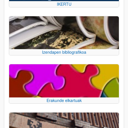
IKERTU
Izendapen bibliografikoa
Erakunde elkartuak