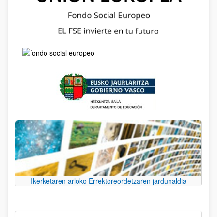
Ikerketaren arloko Errektoreordetzaren jardunaldia