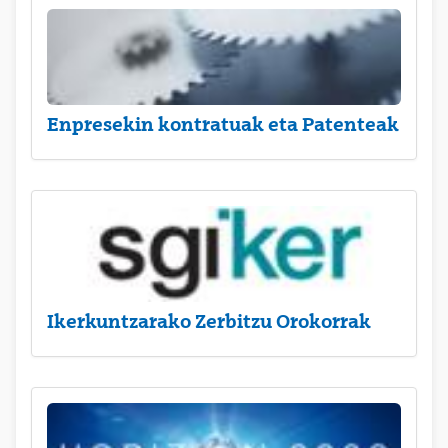
Enpresekin kontratuak eta Patenteak
Ikerkuntzarako Zerbitzu Orokorrak