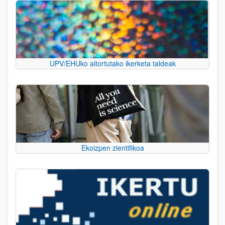
UPV/EHUko aitortutako ikerketa taldeak
Ekoizpen zientifikoa