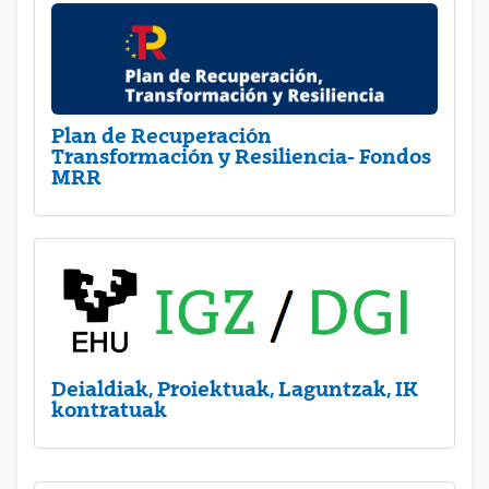
Plan de Recuperación
Transformación y Resiliencia- Fondos
MRR
Deialdiak, Proiektuak, Laguntzak, IK
kontratuak