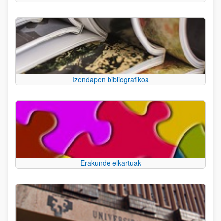
Izendapen bibliografikoa
Erakunde elkartuak