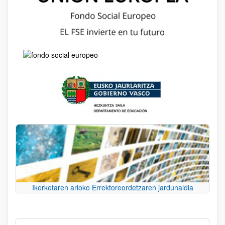
Ikerketaren arloko Errektoreordetzaren jardunaldia