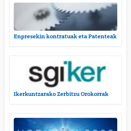
Enpresekin kontratuak eta Patenteak
Ikerkuntzarako Zerbitzu Orokorrak