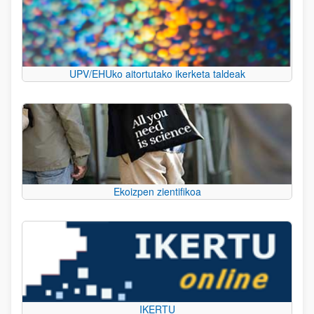
UPV/EHUko aitortutako ikerketa taldeak
Ekoizpen zientifikoa
IKERTU