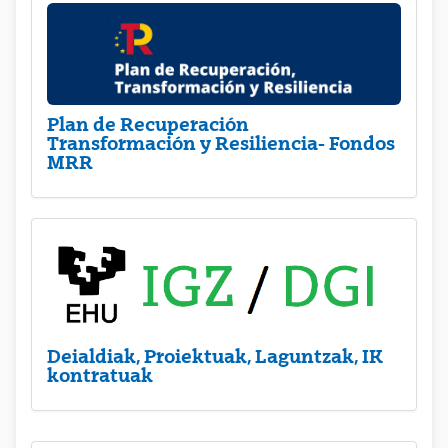
Plan de Recuperación
Transformación y Resiliencia- Fondos
MRR
Deialdiak, Proiektuak, Laguntzak, IK
kontratuak