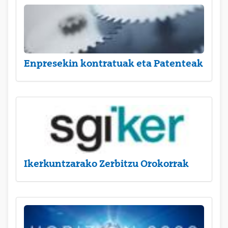
Enpresekin kontratuak eta Patenteak
Ikerkuntzarako Zerbitzu Orokorrak