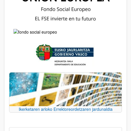
Ikerketaren arloko Errektoreordetzaren jardunaldia