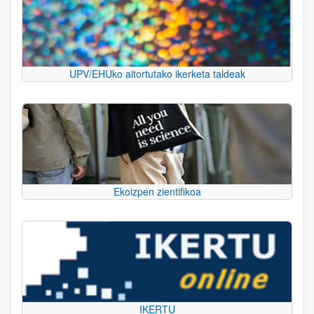
UPV/EHUko aitortutako ikerketa taldeak
Ekoizpen zientifikoa
IKERTU