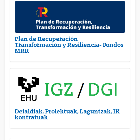
Plan de Recuperación
Transformación y Resiliencia- Fondos
MRR
Deialdiak, Proiektuak, Laguntzak, IK
kontratuak