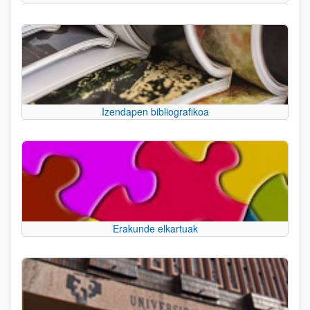
Izendapen bibliografikoa
Erakunde elkartuak