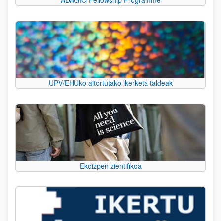
UPV/EHUko aitortutako ikerketa taldeak
Ekoizpen zientifikoa