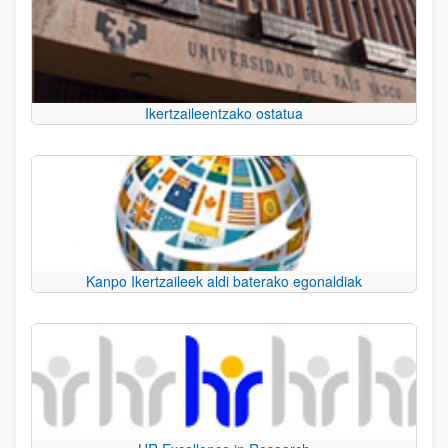
Ikertzaileentzako ostatua
Kanpo Ikertzaileek aldi baterako egonaldiak