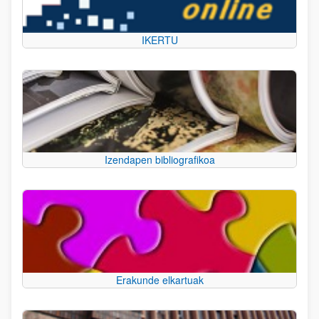
IKERTU
Izendapen bibliografikoa
Erakunde elkartuak