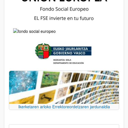
Ikerketaren arloko Errektoreordetzaren jardunaldia