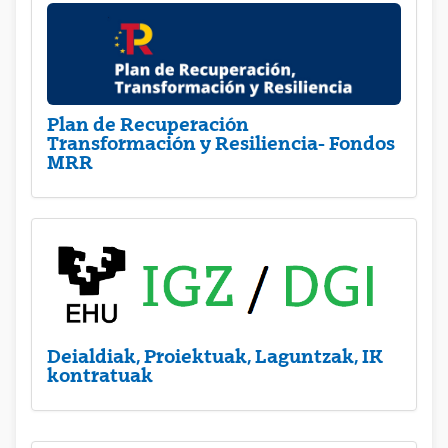
Plan de Recuperación
Transformación y Resiliencia- Fondos
MRR
Deialdiak, Proiektuak, Laguntzak, IK
kontratuak