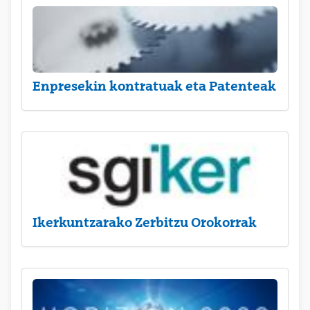
Enpresekin kontratuak eta Patenteak
Ikerkuntzarako Zerbitzu Orokorrak