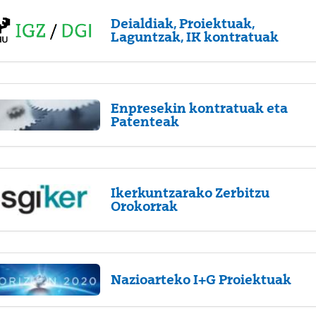
Deialdiak, Proiektuak,
Laguntzak, IK kontratuak
Enpresekin kontratuak eta
Patenteak
Ikerkuntzarako Zerbitzu
Orokorrak
Nazioarteko I+G Proiektuak