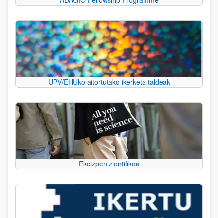
UPV/EHUko aitortutako ikerketa taldeak
Ekoizpen zientifikoa