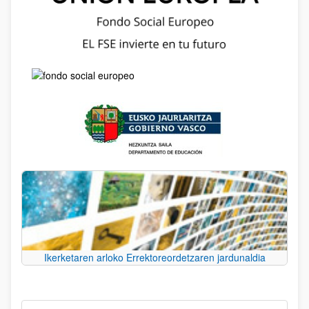
Ikerketaren arloko Errektoreordetzaren jardunaldia