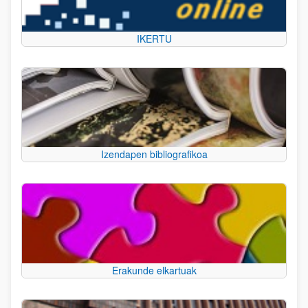
IKERTU
Izendapen bibliografikoa
Erakunde elkartuak