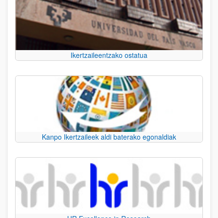
Ikertzaileentzako ostatua
Kanpo Ikertzaileek aldi baterako egonaldiak