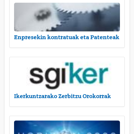
Enpresekin kontratuak eta Patenteak
Ikerkuntzarako Zerbitzu Orokorrak