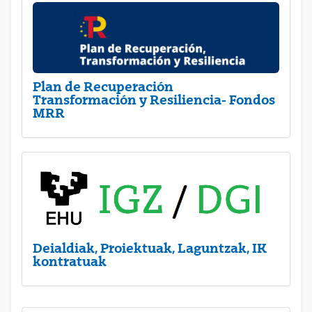
Plan de Recuperación
Transformación y Resiliencia- Fondos
MRR
Deialdiak, Proiektuak, Laguntzak, IK
kontratuak