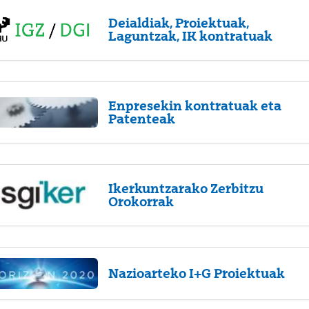
Deialdiak, Proiektuak,
Laguntzak, IK kontratuak
Enpresekin kontratuak eta
Patenteak
Ikerkuntzarako Zerbitzu
Orokorrak
Nazioarteko I+G Proiektuak